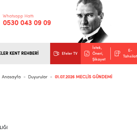
Whatsapp Hattı
0530 043 09 09
İstek,
E-
ELER KENT REHBERİ
Efeler TV
Öneri,
Tahsilat
Şikayet
Anasayfa
Duyurular
01.07.2026 MECLİS GÜNDEMİ
LIĞI