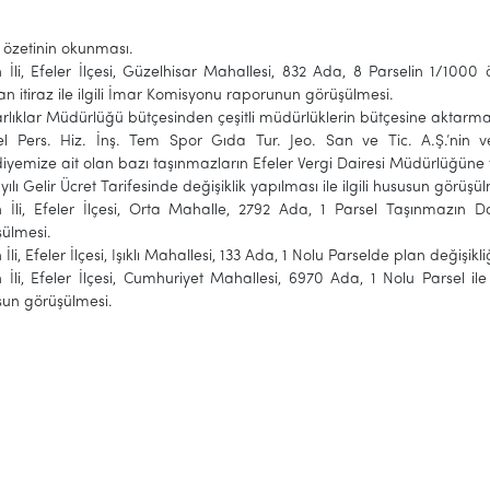
 özetinin okunması.
 İli, Efeler İlçesi, Güzelhisar Mahallesi, 832 Ada, 8 Parselin 1/1000
an itiraz ile ilgili İmar Komisyonu raporunun görüşülmesi.
lıklar Müdürlüğü bütçesinden çeşitli müdürlüklerin bütçesine aktarma 
el Pers. Hiz. İnş. Tem Spor Gıda Tur. Jeo. San ve Tic. A.Ş.’nin ve
iyemize ait olan bazı taşınmazların Efeler Vergi Dairesi Müdürlüğüne t
yılı Gelir Ücret Tarifesinde değişiklik yapılması ile ilgili hususun görüşü
 İli, Efeler İlçesi, Orta Mahalle, 2792 Ada, 1 Parsel Taşınmazın Do
şülmesi.
 İli, Efeler İlçesi, Işıklı Mahallesi, 133 Ada, 1 Nolu Parselde plan değişik
 İli, Efeler İlçesi, Cumhuriyet Mahallesi, 6970 Ada, 1 Nolu Parsel ile 
sun görüşülmesi.