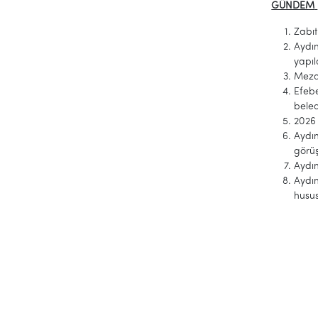
GÜNDEM
Zabıt
Aydın
yapıl
Mezar
Efeb
beled
2026 
Aydın
görü
Aydın
Aydın
husu