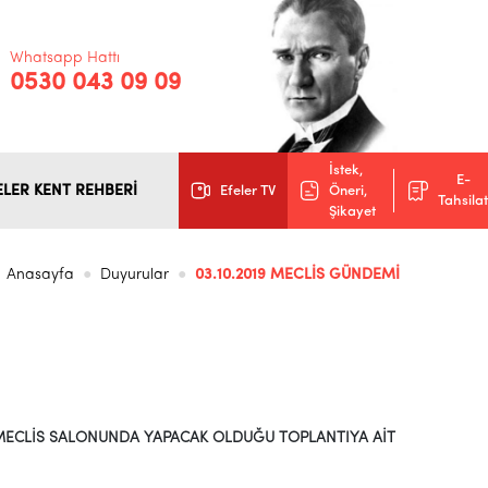
Whatsapp Hattı
0530 043 09 09
İstek,
E-
ELER KENT REHBERİ
Efeler TV
Öneri,
Tahsilat
Şikayet
Anasayfa
Duyurular
03.10.2019 MECLİS GÜNDEMİ
E MECLİS SALONUNDA YAPACAK OLDUĞU TOPLANTIYA AİT