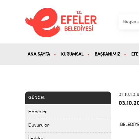
ANA SAYFA
KURUMSAL
BAŞKANIMIZ
EFE
02.10.201
GÜNCEL
03.10.
Haberler
BELEDİY
Duyurular
İhaleler