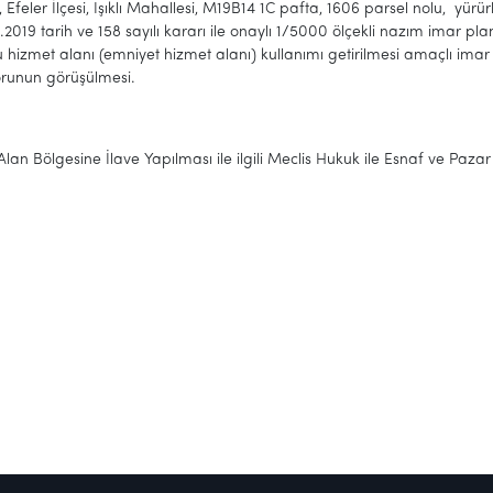
z, Efeler İlçesi, Işıklı Mahallesi, M19B14 1C pafta, 1606 parsel nolu, yü
.2019 tarih ve 158 sayılı kararı ile onaylı 1/5000 ölçekli nazım imar 
hizmet alanı (emniyet hizmet alanı) kullanımı getirilmesi amaçlı imar pl
runun görüşülmesi.
i Alan Bölgesine İlave Yapılması ile ilgili Meclis Hukuk ile Esnaf ve Pa
M.Fa