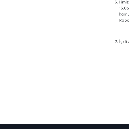
İlimi
16.05
kamu 
Rapo
İçkil