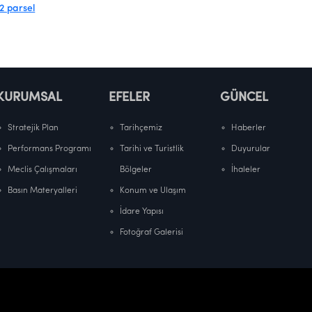
KURUMSAL
EFELER
GÜNCEL
Stratejik Plan
Tarihçemiz
Haberler
Performans Programı
Tarihi ve Turistlik
Duyurular
Meclis Çalışmaları
Bölgeler
İhaleler
Basın Materyalleri
Konum ve Ulaşım
İdare Yapısı
Fotoğraf Galerisi