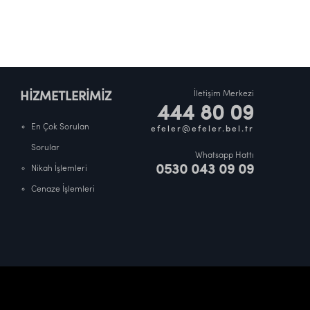
İletişim Merkezi
HİZMETLERİMİZ
444 80 09
En Çok Sorulan
efeler@efeler.bel.tr
Sorular
Whatsapp Hattı
0530 043 09 09
Nikah İşlemleri
Cenaze İşlemleri