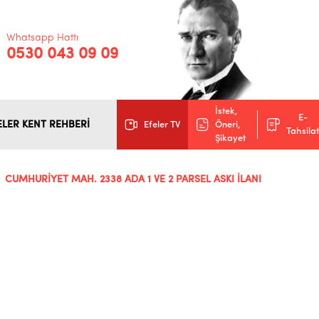
Whatsapp Hattı
0530 043 09 09
İstek,
E-
ELER KENT REHBERİ
Efeler TV
Öneri,
Tahsilat
Şikayet
CUMHURİYET MAH. 2338 ADA 1 VE 2 PARSEL ASKI İLANI