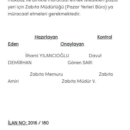
makbuz ile birlikte müracaat etmek istedikleri pazar
yeri için Zabıta Müdürlüğü (Pazar Yerleri Büro) ya
müracaat etmeleri gerekmektedir.
Hazırlayan
Kontrol
Eden
Onaylayan
İlhami YILANCIOĞLU Davut
DEMİRHAN Gönen SARI
Zabıta Memuru Zabıta
Amiri Zabıta Müdür V.
İLAN NO:
2016 / 180