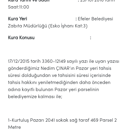
Kura Tarihi ve Saati :
25/10/2016 tarih
Saat:11:00
Kura Yeri :
Efeler Belediyesi
Zabıta Müdürlüğü (Esko İşhanı Kat:3)
Kura Konusu :
17/12/2015 tarih 3360-12149 sayılı yazı ile uyarı yazısı
gönderdiğimiz Nedim ÇINAR’ın Pazar yeri tahsis
süresi dolduğundan ve tahsisini süresi içerisinde
tahsis hakkını yeniletmediğinden daha önceden
adına kayıtlı bulunan Pazar yeri parselinin
belediyemize kalması ile;
1-Kurtuluş Pazarı 2041 sokak sağ taraf 469 Parsel 2
Metre