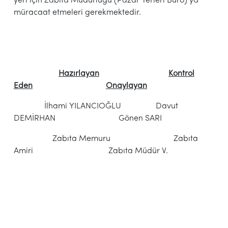
yeri için Zabıta Müdürlüğü (Pazar Yerleri Büro) ya
müracaat etmeleri gerekmektedir.
Hazırlayan
Kontrol
Eden
Onaylayan
İlhami YILANCIOĞLU Davut
DEMİRHAN Gönen SARI
Zabıta Memuru Zabıta
Amiri Zabıta Müdür V.