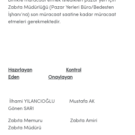
birlikte müracaat etmek istedikleri pazar yeri için
Zabıta Müdürlüğü (Pazar Yerleri Büro/Bedesten
İşhanı’na) son müracaat saatine kadar müracaat
etmeleri gerekmektedir.
Hazırlayan
Kontrol
Eden
Onaylayan
İlhami YILANCIOĞLU Mustafa AK
Gönen SARI
Zabıta Memuru Zabıta Amiri
Zabıta Müdürü