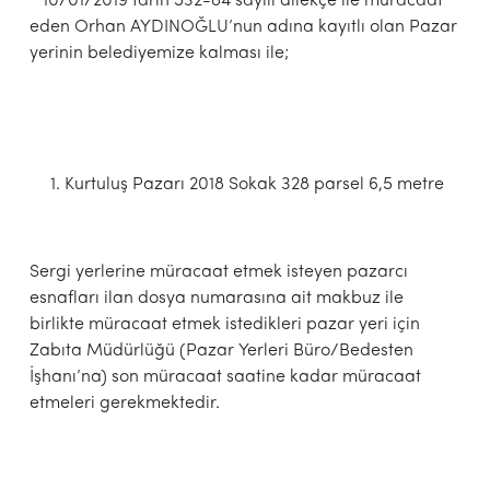
10/01/2019 tarih 532-84 sayılı dilekçe ile müracaat
eden Orhan AYDINOĞLU’nun adına kayıtlı olan Pazar
yerinin belediyemize kalması ile;
Kurtuluş Pazarı 2018 Sokak 328 parsel 6,5 metre
Sergi yerlerine müracaat etmek isteyen pazarcı
esnafları ilan dosya numarasına ait makbuz ile
birlikte müracaat etmek istedikleri pazar yeri için
Zabıta Müdürlüğü (Pazar Yerleri Büro/Bedesten
İşhanı’na) son müracaat saatine kadar müracaat
etmeleri gerekmektedir.