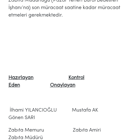
Zabıta Müdürlüğü (Pazar Yerleri Büro/Bedesten
İşhanı’na) son müracaat saatine kadar müracaat
etmeleri gerekmektedir.
Hazırlayan
Kontrol
Eden
Onaylayan
İlhami YILANCIOĞLU Mustafa AK
Gönen SARI
Zabıta Memuru Zabıta Amiri
Zabıta Müdürü