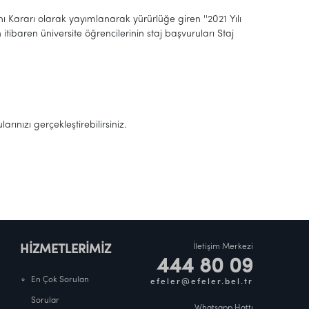
rarı olarak yayımlanarak yürürlüğe giren ''2021 Yılı
 itibaren üniversite öğrencilerinin staj başvuruları Staj
ınızı gerçekleştirebilirsiniz.
İletişim Merkezi
HİZMETLERİMİZ
444 80 09
En Çok Sorulan
efeler@efeler.bel.tr
Sorular
Whatsapp Hattı