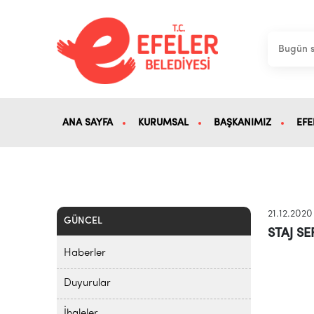
ANA SAYFA
KURUMSAL
BAŞKANIMIZ
EFE
21.12.2020
GÜNCEL
STAJ SE
Haberler
Duyurular
İhaleler