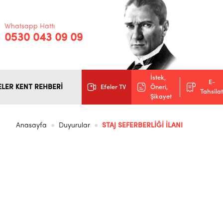
Whatsapp Hattı
0530 043 09 09
İstek,
E-
ELER KENT REHBERİ
Efeler TV
Öneri,
Tahsilat
Şikayet
Anasayfa
Duyurular
STAJ SEFERBERLİĞİ İLANI