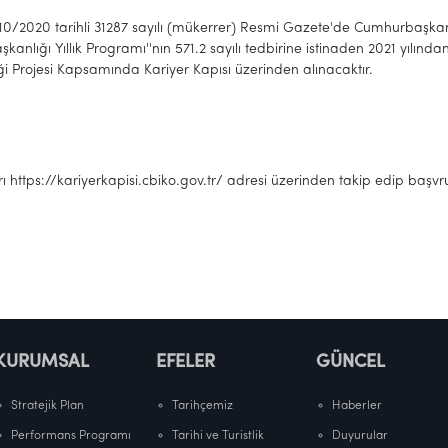
0 tarihli 31287 sayılı (mükerrer) Resmi Gazete'de Cumhurbaşkanı Ka
anlığı Yıllık Programı''nın 571.2 sayılı tedbirine istinaden 2021 yılından
ği Projesi Kapsamında Kariyer Kapısı üzerinden alınacaktır.
ttps://kariyerkapisi.cbiko.gov.tr/ adresi üzerinden takip edip başvrular
KURUMSAL
EFELER
GÜNCEL
Stratejik Plan
Tarihçemiz
Haberler
Performans Programı
Tarihi ve Turistlik
Duyurular