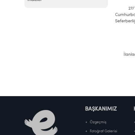
27/10/202
Cumhurbaşk
Seferberli
İlanları h
BAŞKANIMIZ
Özgeçmiş
Fotoğraf Galerisi