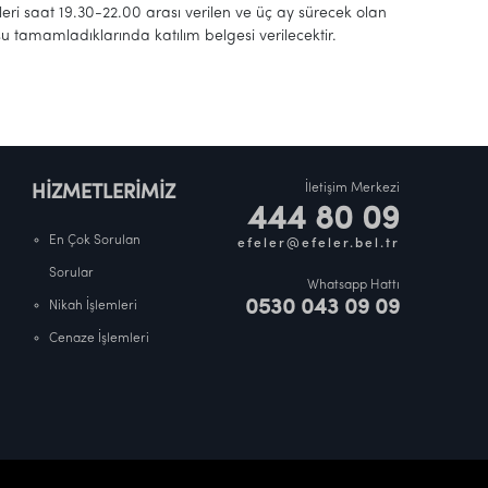
nleri saat 19.30-22.00 arası verilen ve üç ay sürecek olan
u tamamladıklarında katılım belgesi verilecektir.
İletişim Merkezi
HİZMETLERİMİZ
444 80 09
En Çok Sorulan
efeler@efeler.bel.tr
Sorular
Whatsapp Hattı
0530 043 09 09
Nikah İşlemleri
Cenaze İşlemleri