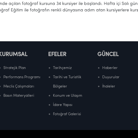
inde açılan fotoğraf kursuna 34 kursiyer ile başlandı. Hafta içi Salı gü
ğraf Eğitim ile fotoğrafın renkli dünyasına adım atan kursiyerlere kurs
KURUMSAL
EFELER
GÜNCEL
Stratejik Plan
Tarihçemiz
Haberler
Performans Programı
Tarihi ve Turistlik
Duyurular
Meclis Çalışmaları
Bölgeler
İhaleler
Basın Materyalleri
Konum ve Ulaşım
İdare Yapısı
Fotoğraf Galerisi