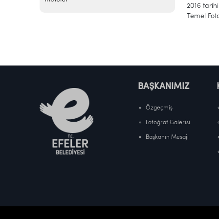
2016 tarih
Temel Foto
BAŞKANIMIZ
Özgeçmiş
Fotoğraf Galerisi
Başkanın Mesajı