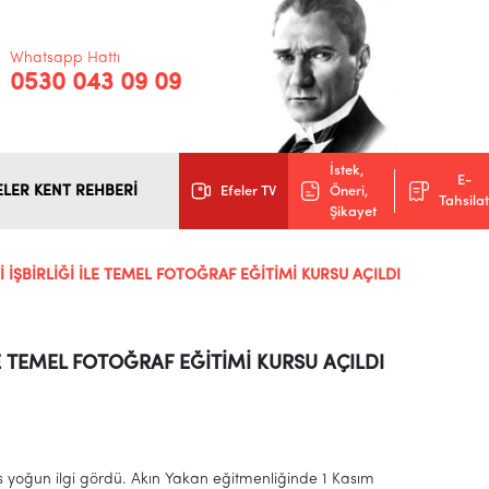
Whatsapp Hattı
0530 043 09 09
İstek,
E-
ELER KENT REHBERİ
Efeler TV
Öneri,
Tahsilat
Şikayet
İ İŞBİRLİĞİ İLE TEMEL FOTOĞRAF EĞİTİMİ KURSU AÇILDI
İLE TEMEL FOTOĞRAF EĞİTİMİ KURSU AÇILDI
urs yoğun ilgi gördü. Akın Yakan eğitmenliğinde 1 Kasım