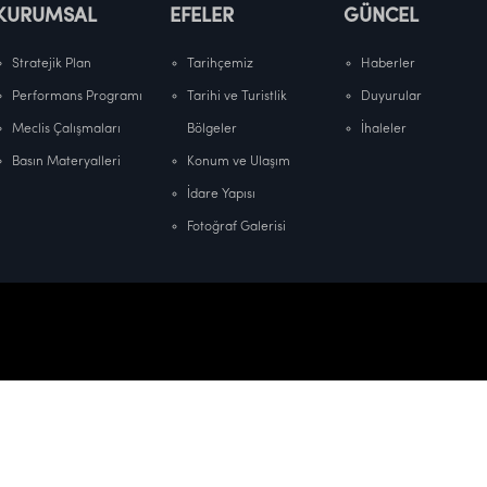
KURUMSAL
EFELER
GÜNCEL
Stratejik Plan
Tarihçemiz
Haberler
Performans Programı
Tarihi ve Turistlik
Duyurular
Meclis Çalışmaları
Bölgeler
İhaleler
Basın Materyalleri
Konum ve Ulaşım
İdare Yapısı
Fotoğraf Galerisi