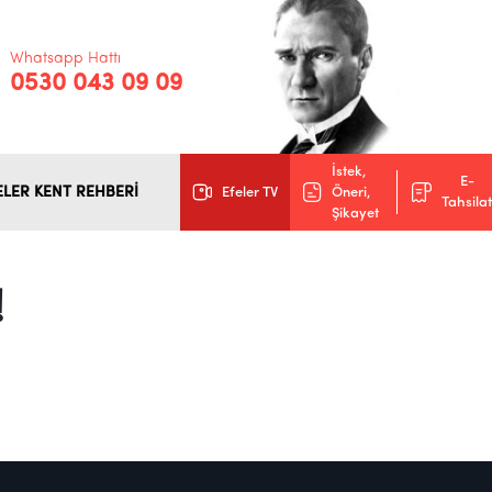
Whatsapp Hattı
0530 043 09 09
İstek,
E-
ELER KENT REHBERİ
Efeler TV
Öneri,
Tahsilat
Şikayet
!