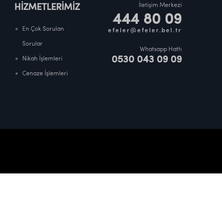
İletişim Merkezi
HİZMETLERİMİZ
444 80 09
En Çok Sorulan
efeler@efeler.bel.tr
Sorular
Whatsapp Hattı
0530 043 09 09
Nikah İşlemleri
Cenaze İşlemleri