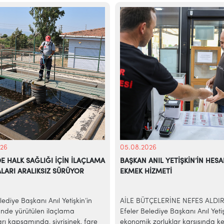
26
05.08.2026
DE HALK SAĞLIĞI İÇİN İLAÇLAMA
BAŞKAN ANIL YETİŞKİN’İN HESA
LARI ARALIKSIZ SÜRÜYOR
EKMEK HİZMETİ
lediye Başkanı Anıl Yetişkin’in
AİLE BÜTÇELERİNE NEFES ALDI
nde yürütülen ilaçlama
Efeler Belediye Başkanı Anıl Yetiş
rı kapsamında, sivrisinek, fare
ekonomik zorluklar karşısında ke