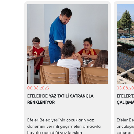
06.08.2026
06.08.20
 EFELER
EFELER’DE YAZ TATİLİ SATRANÇLA
EFELER’
RENKLENİYOR
ÇALIŞMA
GÖRÜYOR
Efeler Belediyesi’nin çocukların yaz
Efeler Be
et
dönemini verimli geçirmeleri amacıyla
öncülüğü
lik
hayata geçirdiği yaz kursları
çalışmala