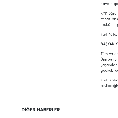
hayata geç
KYK öğrenc
rahat his
mekânın, g
Yurt Kafe,
BAŞKAN Y
Tüm vatand
Üniversite
yaşamları
geçirebil
Yurt Kafe
sevileceği
DİĞER HABERLER