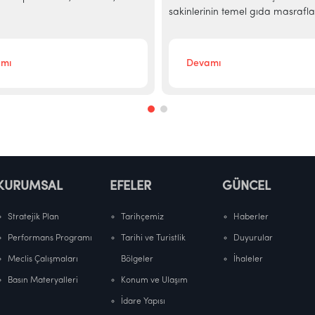
sakinlerinin temel gıda masraflar
mı
Devamı
KURUMSAL
EFELER
GÜNCEL
Stratejik Plan
Tarihçemiz
Haberler
Performans Programı
Tarihi ve Turistlik
Duyurular
Meclis Çalışmaları
Bölgeler
İhaleler
Basın Materyalleri
Konum ve Ulaşım
İdare Yapısı