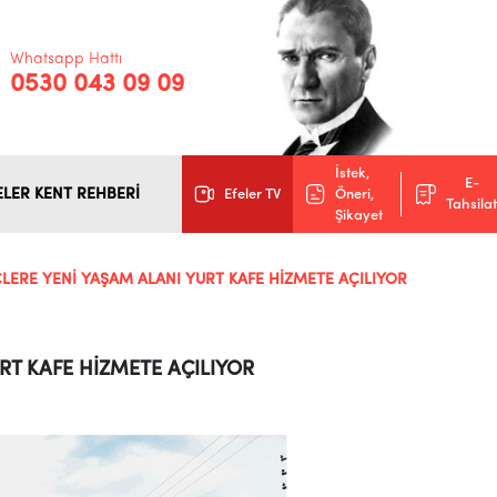
Whatsapp Hattı
0530 043 09 09
İstek,
E-
ELER KENT REHBERİ
Efeler TV
Öneri,
Tahsilat
Şikayet
ÇLERE YENİ YAŞAM ALANI YURT KAFE HİZMETE AÇILIYOR
RT KAFE HİZMETE AÇILIYOR