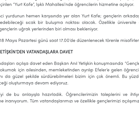
irilen “Yurt Kafe”, Işıklı Mahallesi’nde öğrencilerin hizmetine açılıyor.
i yurdunun hemen karşısında yer alan Yurt Kafe; gençlerin arkadaşlar
sedebileceği sıcak bir buluşma noktası olacak. Özellikle üniversit
ençlerin uğrak yerlerinden biri olması bekleniyor.
 18 Mayıs Pazartesi günü saat 17.00’de düzenlenecek törenle misafirl
ETİŞKİN’DEN VATANDAŞLARA DAVET
aşları açılışa davet eden Başkan Anıl Yetişkin konuşmasında “Gençlerim
 okumak için ailesinden, memleketinden ayrılıp Efeler’e gelen öğrenci
nı da güzel şekilde sürdürebilmeleri bizim için çok önemli. Bu yüzd
eceği oluşturmaya devam ediyoruz.
’yi de bu anlayışla hazırladık. Öğrencilerimizin taleplerini ve ih
ne inanıyorum. Tüm vatandaşlarımızı ve özellikle gençlerimizi açılışımız