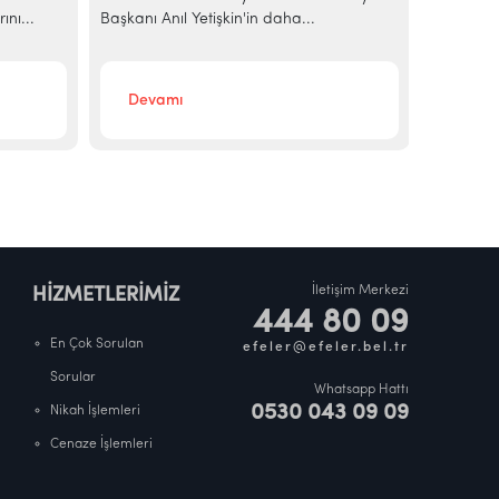
ını...
Başkanı Anıl Yetişkin'in daha...
kazandırd
Devamı
Deva
İletişim Merkezi
HİZMETLERİMİZ
444 80 09
En Çok Sorulan
efeler@efeler.bel.tr
Sorular
Whatsapp Hattı
0530 043 09 09
Nikah İşlemleri
Cenaze İşlemleri