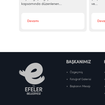
kapsamında düzenlenen...
ve...
Devamı
Deva
BAŞKANIMIZ
Özgeçmiş
Fotoğraf Galerisi
Başkanın Mesajı