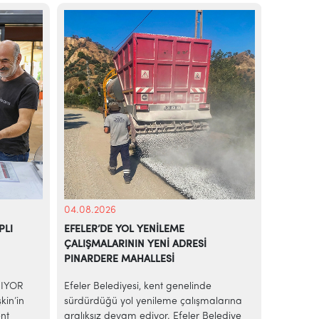
04.08.2026
04.08.20
PLI
EFELER’DE YOL YENİLEME
EFELER’
ÇALIŞMALARININ YENİ ADRESİ
PINARDERE MAHALLESİ
RIYOR
Efeler Belediyesi, kent genelinde
PINARDE
kin’in
sürdürdüğü yol yenileme çalışmalarına
TANRIVER
nt
aralıksız devam ediyor. Efeler Belediye
Belediye 