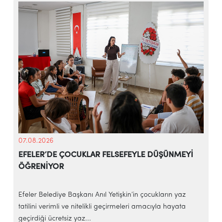
07.08.2026
EFELER’DE ÇOCUKLAR FELSEFEYLE DÜŞÜNMEYİ
ÖĞRENİYOR
e
Efeler Belediye Başkanı Anıl Yetişkin’in çocukların yaz
E
tatilini verimli ve nitelikli geçirmeleri amacıyla hayata
h
geçirdiği ücretsiz yaz...
‘