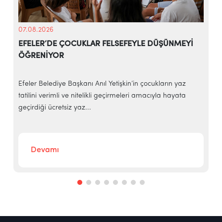
07.08.2026
EFELER’DE ÇOCUKLAR FELSEFEYLE DÜŞÜNMEYİ
ÖĞRENİYOR
e
Efeler Belediye Başkanı Anıl Yetişkin’in çocukların yaz
E
tatilini verimli ve nitelikli geçirmeleri amacıyla hayata
h
geçirdiği ücretsiz yaz...
‘
Devamı