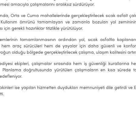
mesi amacıyla çalışmalarını aralıksız sürdürüyor.
da, Orta ve Cuma mahallelerinde gerçekleştirilecek sıcak asfalt çal
 Kullanım ömrünü tamamlayan ve zamanla bozulan yol zemininin iş 
için gerekli hazırlıklar titizlikle yürütülüyor.
emlerinin tamamlanmasının ardından yol, sıcak asfaltla kaplanar
 hem araç sürücüleri hem de yayalar için daha güvenli ve konforl
 yoğun olduğu bölgede gerçekleştirilecek çalışma, ulaşım kalitesini art
lediyesi ekipleri, çalışmalar sırasında hem iş güvenliği kurallarına 
r. Planlama doğrultusunda yürütülen çalışmaların en kısa sürede
edefleniyor.
kinleri ise yapılan hizmetten duydukları memnuniyeti dile getirdi ve Ef
ti.