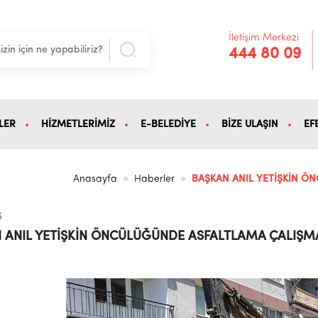
İletişim Merkezi
444 80 09
LER
HİZMETLERİMİZ
E-BELEDİYE
BİZE ULAŞIN
EF
Anasayfa
Haberler
BAŞKAN ANIL YETİŞKİN Ö
6
 ANIL YETİŞKİN ÖNCÜLÜĞÜNDE ASFALTLAMA ÇALIŞM