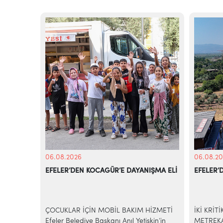
06.08.2026
06.08.20
EFELER’DEN KOCAGÜR’E DAYANIŞMA ELİ
EFELER’
KİYE’NİN
azilerinde
ÇOCUKLAR İÇİN MOBİL BAKIM HİZMETİ
İKİ KRİT
e-ticaret
Efeler Belediye Başkanı Anıl Yetişkin’in
METREKA