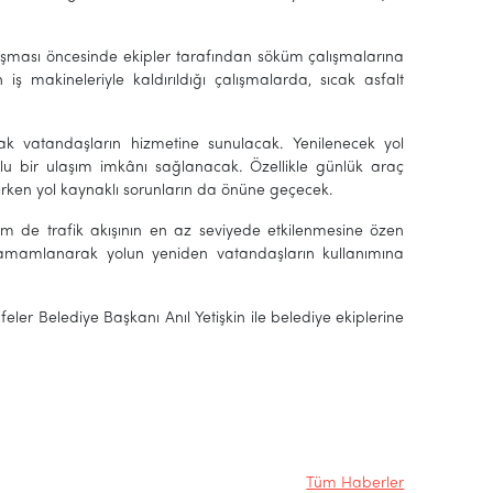
ışması öncesinde ekipler tarafından söküm çalışmalarına
makineleriyle kaldırıldığı çalışmalarda, sıcak asfalt
ak vatandaşların hizmetine sunulacak. Yenilenecek yol
u bir ulaşım imkânı sağlanacak. Özellikle günlük araç
ırırken yol kaynaklı sorunların da önüne geçecek.
hem de trafik akışının en az seviyede etkilenmesine özen
 tamamlanarak yolun yeniden vatandaşların kullanımına
eler Belediye Başkanı Anıl Yetişkin ile belediye ekiplerine
Tüm Haberler