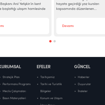
Başkanı Anıl Yetişkin’in kent
hayata geçirdiği yaz kursları
e başlattığı ulaşım hamlesinde
kapsamında düzenlenen...
mı
Devamı
KURUMSAL
EFELER
GÜNCEL
Stratejik Plan
Tarihçemiz
Haberler
Performans Programı
Tarihi ve Turistlik
Duyurular
Meclis Çalışmaları
Bölgeler
İhaleler
Basın Materyalleri
Konum ve Ulaşım