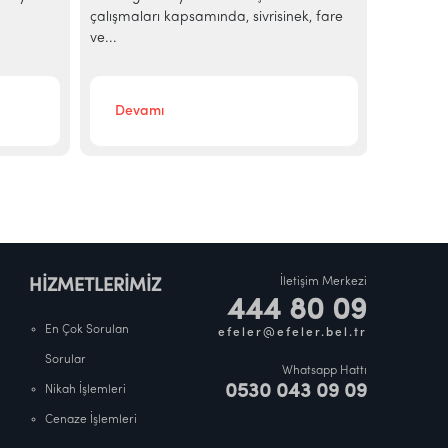
çalışmaları kapsamında, sivrisinek, fare
ekonomik 
ve...
sakinleri
Devamı
Deva
İletişim Merkezi
HİZMETLERİMİZ
444 80 09
En Çok Sorulan
efeler@efeler.bel.tr
Sorular
Whatsapp Hattı
0530 043 09 09
Nikah İşlemleri
Cenaze İşlemleri