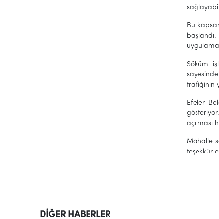
sağlayabil
Bu kapsam
başlandı.
uygulaması 
Söküm işl
sayesinde
trafiğinin
Efeler Be
gösteriyo
açılması h
Mahalle sa
teşekkür et
DİĞER HABERLER