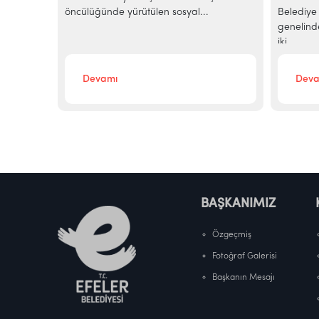
..
öncülüğünde yürütülen sosyal...
Belediye 
genelind
iki...
Devamı
Deva
BAŞKANIMIZ
Özgeçmiş
Fotoğraf Galerisi
Başkanın Mesajı