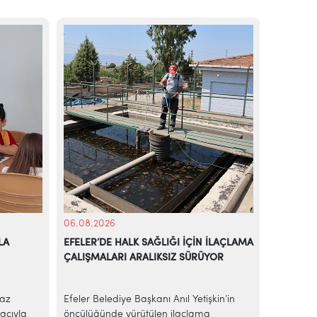
06.08.2026
05.08.20
LA
EFELER’DE HALK SAĞLIĞI İÇİN İLAÇLAMA
BAŞKAN A
ÇALIŞMALARI ARALIKSIZ SÜRÜYOR
EKMEK H
yaz
Efeler Belediye Başkanı Anıl Yetişkin’in
AİLE BÜ
acıyla
öncülüğünde yürütülen ilaçlama
Efeler Be