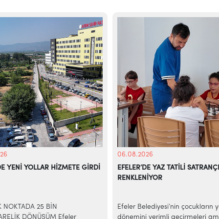
26
06.08.2026
DE YENİ YOLLAR HİZMETE GİRDİ
EFELER’DE YAZ TATİLİ SATRANÇ
RENKLENİYOR
İK NOKTADA 25 BİN
Efeler Belediyesi’nin çocukların 
RELİK DÖNÜŞÜM Efeler
dönemini verimli geçirmeleri am