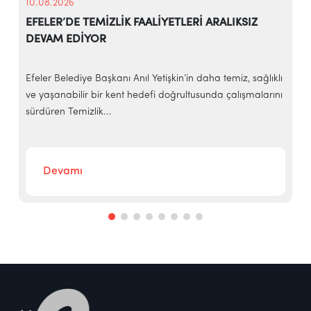
10.08.2026
EFELER’DE TEMİZLİK FAALİYETLERİ ARALIKSIZ
DEVAM EDİYOR
Efeler Belediye Başkanı Anıl Yetişkin’in daha temiz, sağlıklı
E
ve yaşanabilir bir kent hedefi doğrultusunda çalışmalarını
g
sürdüren Temizlik...
y
Devamı