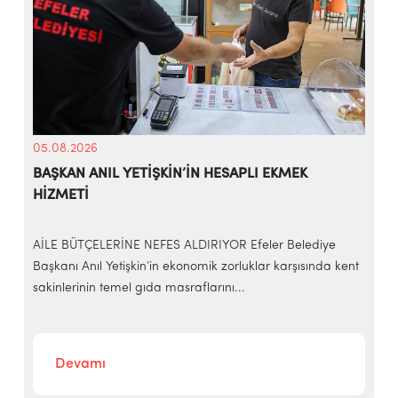
05.08.2026
BAŞKAN ANIL YETİŞKİN’İN HESAPLI EKMEK
HİZMETİ
AİLE BÜTÇELERİNE NEFES ALDIRIYOR Efeler Belediye
E
Başkanı Anıl Yetişkin’in ekonomik zorluklar karşısında kent
ç
sakinlerinin temel gıda masraflarını...
B
Devamı