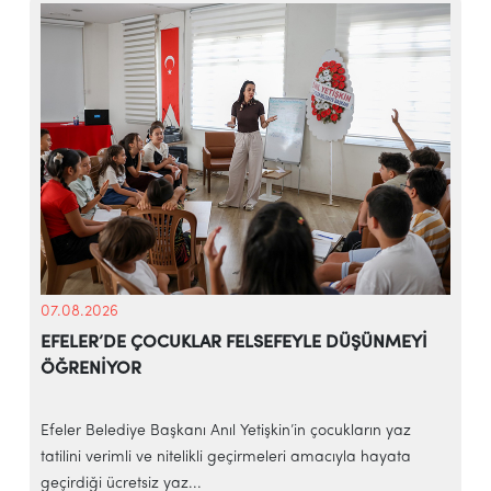
07.08.2026
EFELER’DE ÇOCUKLAR FELSEFEYLE DÜŞÜNMEYİ
ÖĞRENİYOR
e
Efeler Belediye Başkanı Anıl Yetişkin’in çocukların yaz
E
tatilini verimli ve nitelikli geçirmeleri amacıyla hayata
h
geçirdiği ücretsiz yaz...
‘