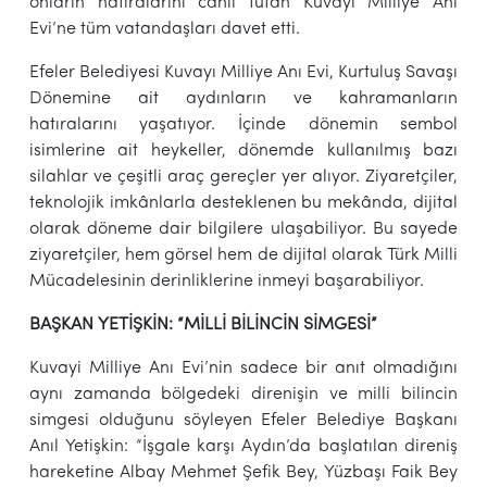
onların hatıralarını canlı tutan Kuvayı Milliye Anı
Evi’ne tüm vatandaşları davet etti.
Efeler Belediyesi Kuvayı Milliye Anı Evi, Kurtuluş Savaşı
Dönemine ait aydınların ve kahramanların
hatıralarını yaşatıyor. İçinde dönemin sembol
isimlerine ait heykeller, dönemde kullanılmış bazı
silahlar ve çeşitli araç gereçler yer alıyor. Ziyaretçiler,
teknolojik imkânlarla desteklenen bu mekânda, dijital
olarak döneme dair bilgilere ulaşabiliyor. Bu sayede
ziyaretçiler, hem görsel hem de dijital olarak Türk Milli
Mücadelesinin derinliklerine inmeyi başarabiliyor.
BAŞKAN YETİŞKİN: “MİLLİ BİLİNCİN SİMGESİ”
Kuvayi Milliye Anı Evi’nin sadece bir anıt olmadığını
aynı zamanda bölgedeki direnişin ve milli bilincin
simgesi olduğunu söyleyen Efeler Belediye Başkanı
Anıl Yetişkin: “İşgale karşı Aydın’da başlatılan direniş
hareketine Albay Mehmet Şefik Bey, Yüzbaşı Faik Bey