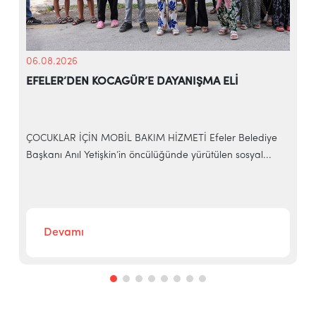
06.08.2026
EFELER’DEN KOCAGÜR’E DAYANIŞMA ELİ
ÇOCUKLAR İÇİN MOBİL BAKIM HİZMETİ Efeler Belediye
Başkanı Anıl Yetişkin’in öncülüğünde yürütülen sosyal...
E
b
Devamı