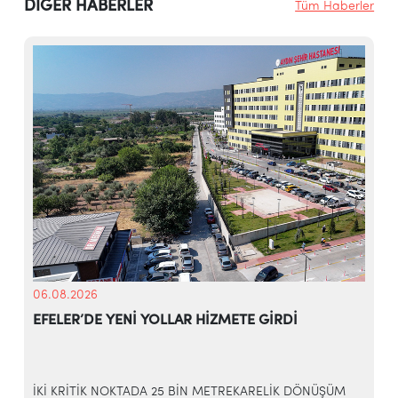
DİĞER HABERLER
Tüm Haberler
06.08.2026
EFELER’DE YENİ YOLLAR HİZMETE GİRDİ
İKİ KRİTİK NOKTADA 25 BİN METREKARELİK DÖNÜŞÜM
E