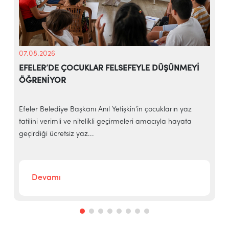
07.08.2026
EFELER’DE ÇOCUKLAR FELSEFEYLE DÜŞÜNMEYİ
ÖĞRENİYOR
e
Efeler Belediye Başkanı Anıl Yetişkin’in çocukların yaz
E
tatilini verimli ve nitelikli geçirmeleri amacıyla hayata
h
geçirdiği ücretsiz yaz...
‘
Devamı