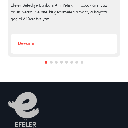
e
Efeler Belediye Başkanı Anıl Yetişkin’in çocukların yaz
E
tatilini verimli ve nitelikli geçirmeleri amacıyla hayata
h
geçirdiği ücretsiz yaz...
‘
Devamı