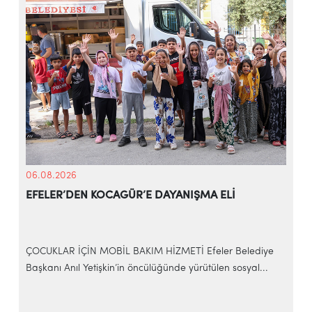
06.08.2026
EFELER’DEN KOCAGÜR’E DAYANIŞMA ELİ
ÇOCUKLAR İÇİN MOBİL BAKIM HİZMETİ Efeler Belediye
Başkanı Anıl Yetişkin’in öncülüğünde yürütülen sosyal...
E
b