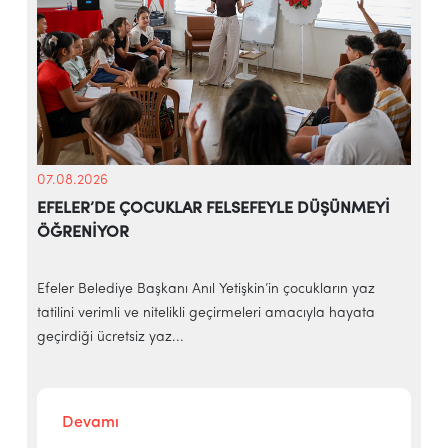
07.08.2026
EFELER’DE ÇOCUKLAR FELSEFEYLE DÜŞÜNMEYİ
ÖĞRENİYOR
e
Efeler Belediye Başkanı Anıl Yetişkin’in çocukların yaz
E
tatilini verimli ve nitelikli geçirmeleri amacıyla hayata
h
geçirdiği ücretsiz yaz...
‘
Devamı