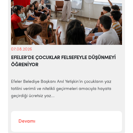
07.08.2026
EFELER’DE ÇOCUKLAR FELSEFEYLE DÜŞÜNMEYİ
ÖĞRENİYOR
e
Efeler Belediye Başkanı Anıl Yetişkin’in çocukların yaz
E
tatilini verimli ve nitelikli geçirmeleri amacıyla hayata
h
geçirdiği ücretsiz yaz...
‘
Devamı