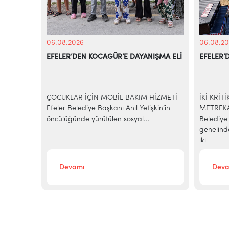
06.08.2026
06.08.20
EFELER’DEN KOCAGÜR’E DAYANIŞMA ELİ
EFELER’
KİYE’NİN
azilerinde
ÇOCUKLAR İÇİN MOBİL BAKIM HİZMETİ
İKİ KRİT
e-ticaret
Efeler Belediye Başkanı Anıl Yetişkin’in
METREKA
..
öncülüğünde yürütülen sosyal...
Belediye 
genelind
iki...
Devamı
Deva