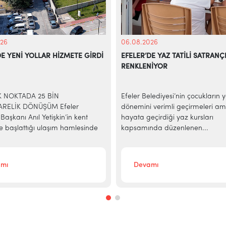
26
06.08.2026
DE YENİ YOLLAR HİZMETE GİRDİ
EFELER’DE YAZ TATİLİ SATRANÇ
RENKLENİYOR
İK NOKTADA 25 BİN
Efeler Belediyesi’nin çocukların 
RELİK DÖNÜŞÜM Efeler
dönemini verimli geçirmeleri am
Başkanı Anıl Yetişkin’in kent
hayata geçirdiği yaz kursları
e başlattığı ulaşım hamlesinde
kapsamında düzenlenen...
mı
Devamı