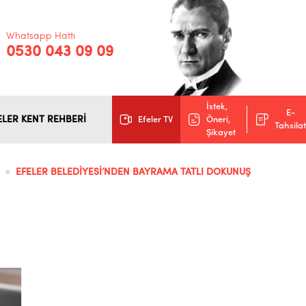
Whatsapp Hattı
0530 043 09 09
İstek,
E-
ELER KENT REHBERİ
Efeler TV
Öneri,
Tahsilat
Şikayet
EFELER BELEDİYESİ’NDEN BAYRAMA TATLI DOKUNUŞ