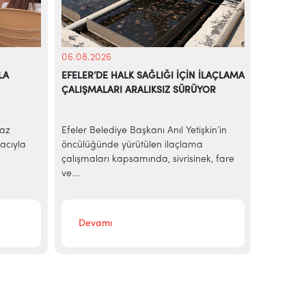
06.08.2026
05.08.20
LA
EFELER’DE HALK SAĞLIĞI İÇİN İLAÇLAMA
BAŞKAN A
ÇALIŞMALARI ARALIKSIZ SÜRÜYOR
EKMEK H
yaz
Efeler Belediye Başkanı Anıl Yetişkin’in
AİLE BÜ
acıyla
öncülüğünde yürütülen ilaçlama
Efeler Be
çalışmaları kapsamında, sivrisinek, fare
ekonomik 
ve...
sakinleri
Devamı
Deva