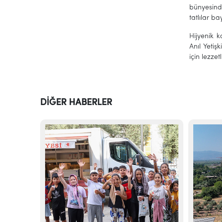
bünyesinde
tatlılar b
Hijyenik k
Anıl Yeti
için lezze
DİĞER HABERLER