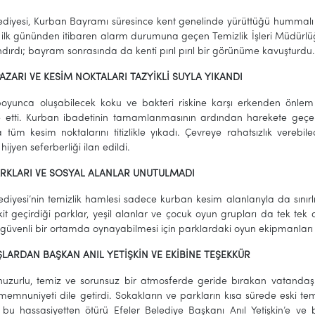
ediyesi, Kurban Bayramı süresince kent genelinde yürüttüğü hummalı t
ilk gününden itibaren alarm durumuna geçen Temizlik İşleri Müdürlüğ
dırdı; bayram sonrasında da kenti pırıl pırıl bir görünüme kavuşturdu
AZARI VE KESİM NOKTALARI TAZYİKLİ SUYLA YIKANDI
yunca oluşabilecek koku ve bakteri riskine karşı erkenden önlem 
etti. Kurban ibadetinin tamamlanmasının ardından harekete geçen te
a tüm kesim noktalarını titizlikle yıkadı. Çevreye rahatsızlık vereb
hijyen seferberliği ilan edildi.
RKLARI VE SOSYAL ALANLAR UNUTULMADI
ediyesi’nin temizlik hamlesi sadece kurban kesim alanlarıyla da sınır
it geçirdiği parklar, yeşil alanlar ve çocuk oyun grupları da tek tek d
e güvenli bir ortamda oynayabilmesi için parklardaki oyun ekipmanları hi
LARDAN BAŞKAN ANIL YETİŞKİN VE EKİBİNE TEŞEKKÜR
uzurlu, temiz ve sorunsuz bir atmosferde geride bırakan vatandaşlar
emnuniyeti dile getirdi. Sokakların ve parkların kısa sürede eski te
n bu hassasiyetten ötürü Efeler Belediye Başkanı Anıl Yetişkin’e 