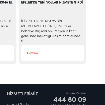
IŞMA ELİ
EFELER’DE YENİ YOLLAR HİZMETE GİRDİ
EFELER’D
RENKLEN
HİZMETİ
İKİ KRİTİK NOKTADA 25 BİN
Efeler Be
kin’in
METREKARELİK DÖNÜŞÜM Efeler
dönemini 
Belediye Başkanı Anıl Yetişkin’in kent
hayata ge
genelinde başlattığı ulaşım hamlesinde
kapsamın
iki...
Devamı
Deva
İletişim Merkezi
HİZMETLERİMİZ
444 80 09
En Çok Sorulan