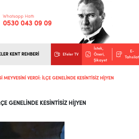
Whatsapp Hattı
0530 043 09 09
İstek,
E-
ELER KENT REHBERİ
Efeler TV
Öneri,
Tahsilat
Şikayet
İ MEYVESİNİ VERDİ: İLÇE GENELİNDE KESİNTİSİZ HİJYEN
LÇE GENELİNDE KESİNTİSİZ HİJYEN