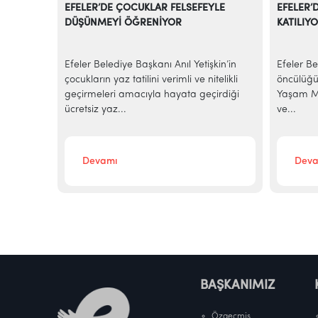
EFELER’DE ÇOCUKLAR FELSEFEYLE
EFELER’
DÜŞÜNMEYİ ÖĞRENİYOR
KATILIY
e
Efeler Belediye Başkanı Anıl Yetişkin’in
Efeler Be
alarına
çocukların yaz tatilini verimli ve nitelikli
öncülüğü
elediye
geçirmeleri amacıyla hayata geçirdiği
Yaşam Me
ücretsiz yaz...
ve...
Devamı
Deva
BAŞKANIMIZ
Özgeçmiş