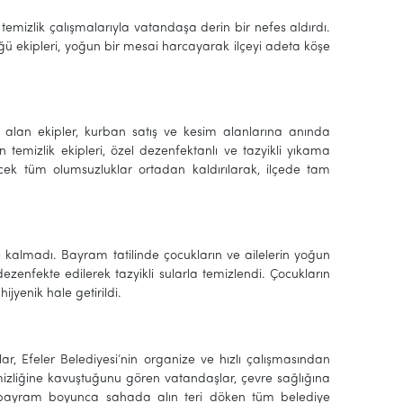
emizlik çalışmalarıyla vatandaşa derin bir nefes aldırdı.
ü ekipleri, yoğun bir mesai harcayarak ilçeyi adeta köşe
.
alan ekipler, kurban satış ve kesim alanlarına anında
mizlik ekipleri, özel dezenfektanlı ve tazyikli yıkama
ilecek tüm olumsuzluklar ortadan kaldırılarak, ilçede tam
lı kalmadı. Bayram tatilinde çocukların ve ailelerin yoğun
ezenfekte edilerek tazyikli sularla temizlendi. Çocukların
jyenik hale getirildi.
, Efeler Belediyesi’nin organize ve hızlı çalışmasından
mizliğine kavuştuğunu gören vatandaşlar, çevre sağlığına
ve bayram boyunca sahada alın teri döken tüm belediye