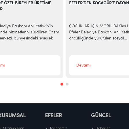
DE ÖZEL BİREYLER ÜRETİME
EFELER’DEN KOCAGÜR’E DAYAN
OR
lediye Başkanı Anıl Yetişkin’in
ÇOCUKLAR İÇİN MOBİL BAKIM 
nde hizmetlerini sürdüren Otizm
Efeler Belediye Başkanı Anıl Yetiş
rkezi, bünyesindeki ‘Meslek
öncülüğünde yürütülen sosyal...
mı
Devamı
KURUMSAL
EFELER
GÜNCEL
Stratejik Plan
Tarihçemiz
Haberler