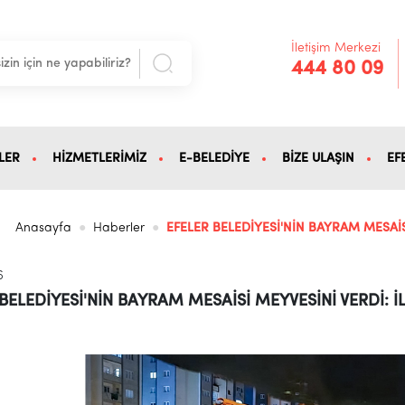
İletişim Merkezi
444 80 09
LER
HİZMETLERİMİZ
E-BELEDİYE
BİZE ULAŞIN
EF
Anasayfa
Haberler
EFELER BELEDİYESİ'NİN BAYRAM MESAİS
6
BELEDİYESİ'NİN BAYRAM MESAİSİ MEYVESİNİ VERDİ: İ