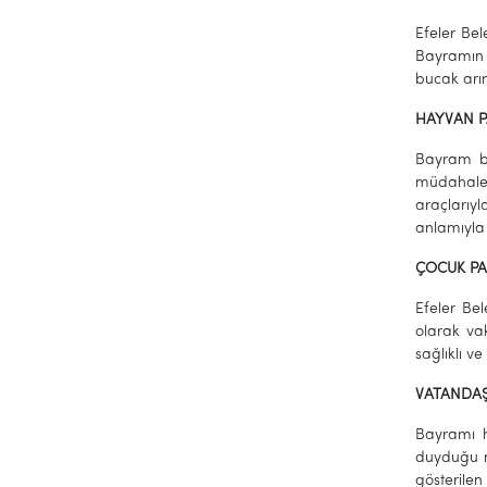
Efeler Bel
Bayramın 
bucak arın
HAYVAN P
Bayram bo
müdahale 
araçlarıyl
anlamıyla 
ÇOCUK PA
Efeler Bel
olarak vak
sağlıklı v
VATANDAŞ
Bayramı h
duyduğu m
gösterile