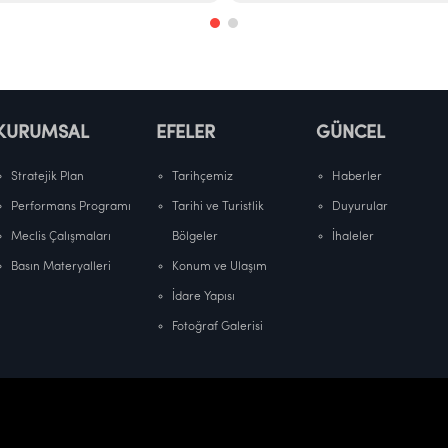
KURUMSAL
EFELER
GÜNCEL
Stratejik Plan
Tarihçemiz
Haberler
Performans Programı
Tarihi ve Turistlik
Duyurular
Meclis Çalışmaları
Bölgeler
İhaleler
Basın Materyalleri
Konum ve Ulaşım
İdare Yapısı
Fotoğraf Galerisi