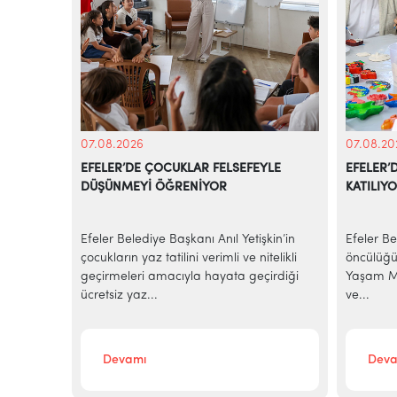
07.08.2026
07.08.20
EFELER’DE ÇOCUKLAR FELSEFEYLE
EFELER’
DÜŞÜNMEYİ ÖĞRENİYOR
KATILIY
e
Efeler Belediye Başkanı Anıl Yetişkin’in
Efeler Be
alarına
çocukların yaz tatilini verimli ve nitelikli
öncülüğü
elediye
geçirmeleri amacıyla hayata geçirdiği
Yaşam Me
ücretsiz yaz...
ve...
Devamı
Deva