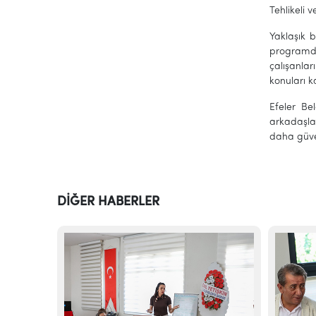
Tehlikeli 
Yaklaşık b
programda
çalışanlar
konuları k
Efeler Be
arkadaşla
daha güven
DİĞER HABERLER