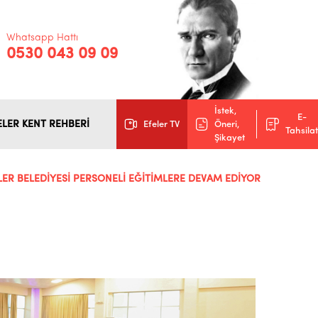
Whatsapp Hattı
0530 043 09 09
İstek,
E-
ELER KENT REHBERİ
Efeler TV
Öneri,
Tahsilat
Şikayet
LER BELEDİYESİ PERSONELİ EĞİTİMLERE DEVAM EDİYOR