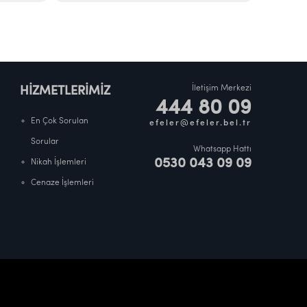
İletişim Merkezi
HİZMETLERİMİZ
444 80 09
En Çok Sorulan
efeler@efeler.bel.tr
Sorular
Whatsapp Hattı
0530 043 09 09
Nikah İşlemleri
Cenaze İşlemleri