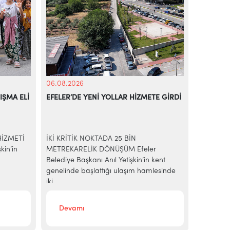
06.08.2026
06.08.20
IŞMA ELİ
EFELER’DE YENİ YOLLAR HİZMETE GİRDİ
EFELER’D
RENKLEN
HİZMETİ
İKİ KRİTİK NOKTADA 25 BİN
Efeler Be
kin’in
METREKARELİK DÖNÜŞÜM Efeler
dönemini 
Belediye Başkanı Anıl Yetişkin’in kent
hayata ge
genelinde başlattığı ulaşım hamlesinde
kapsamın
iki...
Devamı
Deva