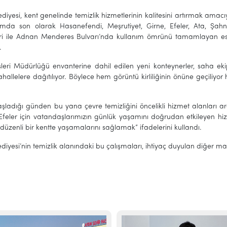
ediyesi, kent genelinde temizlik hizmetlerinin kalitesini artırmak amac
da son olarak Hasanefendi, Meşrutiyet, Girne, Efeler, Ata, Şahnal
ri ile Adnan Menderes Bulvarı’nda kullanım ömrünü tamamlayan eski
.
şleri Müdürlüğü envanterine dahil edilen yeni konteynerler, saha ekipl
hallelere dağıtılıyor. Böylece hem görüntü kirliliğinin önüne geçiliyo
ladığı günden bu yana çevre temizliğini öncelikli hizmet alanları ar
 Efeler için vatandaşlarımızın günlük yaşamını doğrudan etkileyen h
e düzenli bir kentte yaşamalarını sağlamak” ifadelerini kullandı.
ediyesi’nin temizlik alanındaki bu çalışmaları, ihtiyaç duyulan diğe