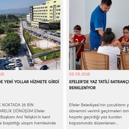
26
06.08.2026
DE YENİ YOLLAR HİZMETE GİRDİ
EFELER’DE YAZ TATİLİ SATRANÇ
RENKLENİYOR
İK NOKTADA 25 BİN
Efeler Belediyesi’nin çocukların 
RELİK DÖNÜŞÜM Efeler
dönemini verimli geçirmeleri am
Başkanı Anıl Yetişkin’in kent
hayata geçirdiği yaz kursları
e başlattığı ulaşım hamlesinde
kapsamında düzenlenen...