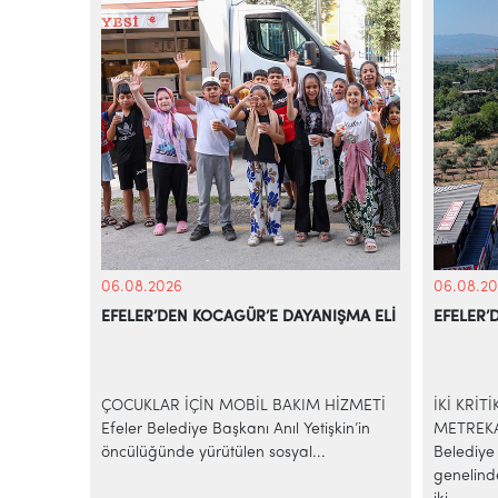
06.08.2026
06.08.20
EFELER’DEN KOCAGÜR’E DAYANIŞMA ELİ
EFELER’
KİYE’NİN
azilerinde
ÇOCUKLAR İÇİN MOBİL BAKIM HİZMETİ
İKİ KRİT
e-ticaret
Efeler Belediye Başkanı Anıl Yetişkin’in
METREKA
..
öncülüğünde yürütülen sosyal...
Belediye 
genelind