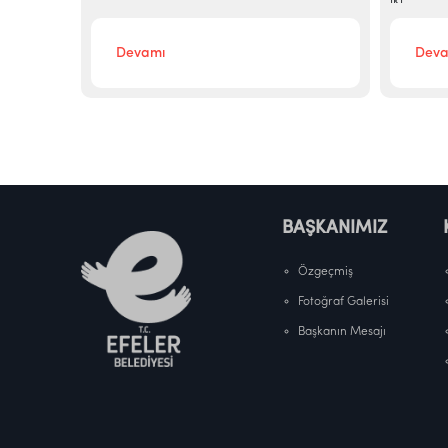
iki...
Devamı
Deva
BAŞKANIMIZ
Özgeçmiş
Fotoğraf Galerisi
Başkanın Mesajı