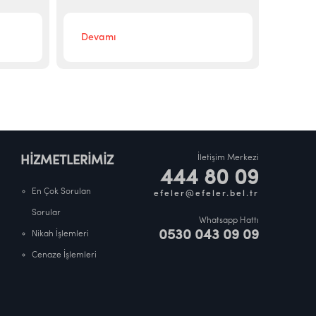
Devamı
Deva
İletişim Merkezi
HİZMETLERİMİZ
444 80 09
En Çok Sorulan
efeler@efeler.bel.tr
Sorular
Whatsapp Hattı
0530 043 09 09
Nikah İşlemleri
Cenaze İşlemleri