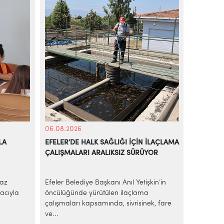
06.08.2026
05.08.20
LA
EFELER’DE HALK SAĞLIĞI İÇİN İLAÇLAMA
BAŞKAN A
ÇALIŞMALARI ARALIKSIZ SÜRÜYOR
EKMEK H
yaz
Efeler Belediye Başkanı Anıl Yetişkin’in
AİLE BÜ
acıyla
öncülüğünde yürütülen ilaçlama
Efeler Be
çalışmaları kapsamında, sivrisinek, fare
ekonomik 
ve...
sakinleri