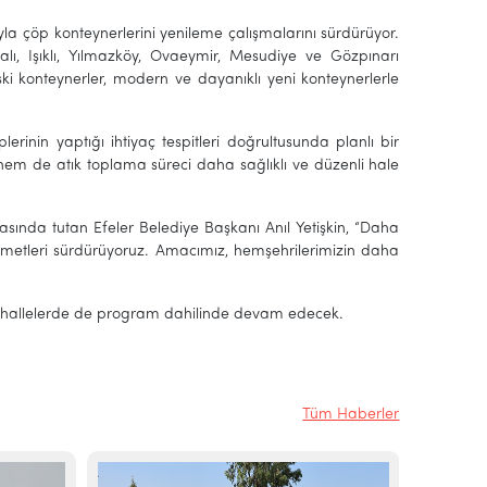
ıyla çöp konteynerlerini yenileme çalışmalarını sürdürüyor.
ı, Işıklı, Yılmazköy, Ovaeymir, Mesudiye ve Gözpınarı
 konteynerler, modern ve dayanıklı yeni konteynerlerle
erinin yaptığı ihtiyaç tespitleri doğrultusunda planlı bir
r hem de atık toplama süreci daha sağlıklı ve düzenli hale
asında tutan Efeler Belediye Başkanı Anıl Yetişkin, “Daha
izmetleri sürdürüyoruz. Amacımız, hemşehrilerimizin daha
r mahallelerde de program dahilinde devam edecek.
Tüm Haberler