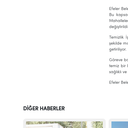
Efeler Bel
Bu kapsam
Mahallele
değiştirildi
Temizlik İ
şekilde ma
getiriliyor.
Göreve baş
temiz bir
sağlıklı v
Efeler Bel
DİĞER HABERLER