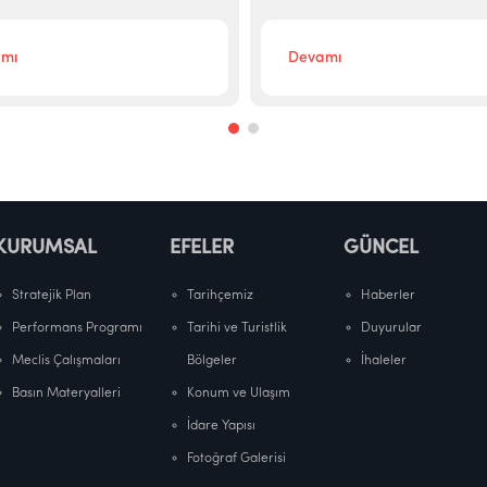
mı
Devamı
KURUMSAL
EFELER
GÜNCEL
Stratejik Plan
Tarihçemiz
Haberler
Performans Programı
Tarihi ve Turistlik
Duyurular
Meclis Çalışmaları
Bölgeler
İhaleler
Basın Materyalleri
Konum ve Ulaşım
İdare Yapısı
Fotoğraf Galerisi