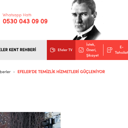
Whatsapp Hattı
0530 043 09 09
İstek,
E-
ELER KENT REHBERİ
Efeler TV
Öneri,
Tahsilat
Şikayet
berler
EFELER’DE TEMİZLİK HİZMETLERİ GÜÇLENİYOR