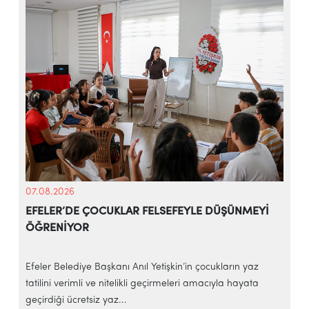
07.08.2026
EFELER’DE ÇOCUKLAR FELSEFEYLE DÜŞÜNMEYİ
ÖĞRENİYOR
e
Efeler Belediye Başkanı Anıl Yetişkin’in çocukların yaz
E
tatilini verimli ve nitelikli geçirmeleri amacıyla hayata
h
geçirdiği ücretsiz yaz...
‘