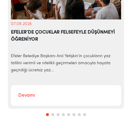
07.08.2026
EFELER’DE ÇOCUKLAR FELSEFEYLE DÜŞÜNMEYİ
ÖĞRENİYOR
e
Efeler Belediye Başkanı Anıl Yetişkin’in çocukların yaz
E
tatilini verimli ve nitelikli geçirmeleri amacıyla hayata
h
geçirdiği ücretsiz yaz...
‘
Devamı