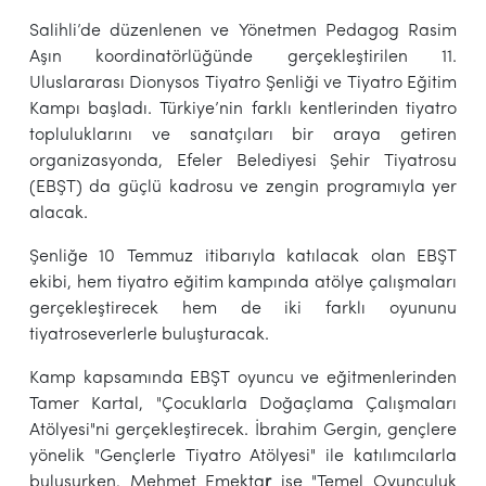
Salihli’de düzenlenen ve Yönetmen Pedagog Rasim
Aşın koordinatörlüğünde gerçekleştirilen 11.
Uluslararası Dionysos Tiyatro Şenliği ve Tiyatro Eğitim
Kampı başladı. Türkiye’nin farklı kentlerinden tiyatro
topluluklarını ve sanatçıları bir araya getiren
organizasyonda, Efeler Belediyesi Şehir Tiyatrosu
(EBŞT) da güçlü kadrosu ve zengin programıyla yer
alacak.
Şenliğe 10 Temmuz itibarıyla katılacak olan EBŞT
ekibi, hem tiyatro eğitim kampında atölye çalışmaları
gerçekleştirecek hem de iki farklı oyununu
tiyatroseverlerle buluşturacak.
Kamp kapsamında EBŞT oyuncu ve eğitmenlerinden
Tamer Kartal, "Çocuklarla Doğaçlama Çalışmaları
Atölyesi"ni gerçekleştirecek. İbrahim Gergin, gençlere
yönelik "Gençlerle Tiyatro Atölyesi" ile katılımcılarla
buluşurken, Mehmet Emekta
r
ise "Temel Oyunculuk