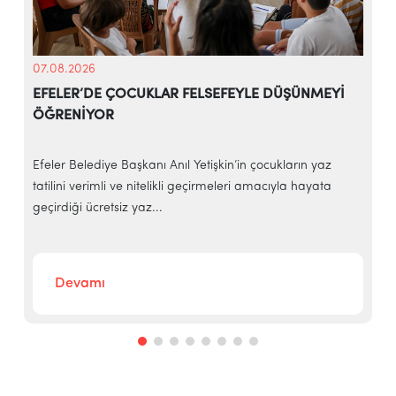
07.08.2026
EFELER’DE ÇOCUKLAR FELSEFEYLE DÜŞÜNMEYİ
ÖĞRENİYOR
e
Efeler Belediye Başkanı Anıl Yetişkin’in çocukların yaz
E
tatilini verimli ve nitelikli geçirmeleri amacıyla hayata
h
geçirdiği ücretsiz yaz...
‘
Devamı