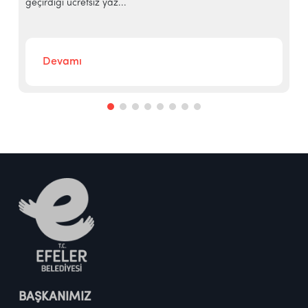
geçirdiği ücretsiz yaz...
‘
Devamı
BAŞKANIMIZ