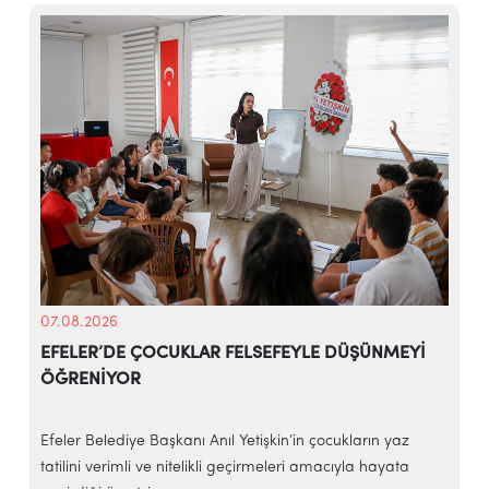
07.08.2026
EFELER’DE ÇOCUKLAR FELSEFEYLE DÜŞÜNMEYİ
ÖĞRENİYOR
e
Efeler Belediye Başkanı Anıl Yetişkin’in çocukların yaz
E
tatilini verimli ve nitelikli geçirmeleri amacıyla hayata
h