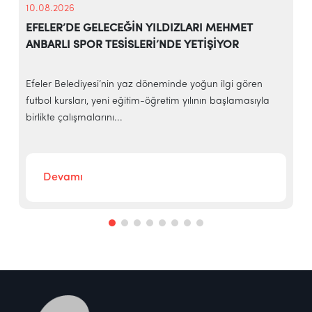
10.08.2026
EFELER’DE GELECEĞİN YILDIZLARI MEHMET
ANBARLI SPOR TESİSLERİ’NDE YETİŞİYOR
Efeler Belediyesi’nin yaz döneminde yoğun ilgi gören
E
futbol kursları, yeni eğitim-öğretim yılının başlamasıyla
t
birlikte çalışmalarını...
g
Devamı