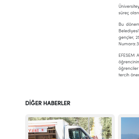
Üniversite
süreç olara
Bu dönemd
Belediyesi
gençler, 
Numara:3/
EFESEM Ak
öğrencinin
öğrenciler
tercih öner
DİĞER HABERLER