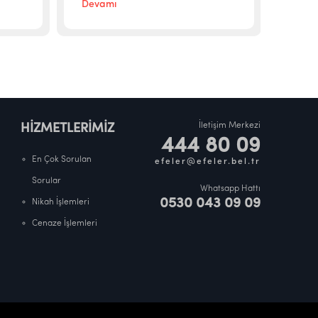
Devamı
Deva
İletişim Merkezi
HİZMETLERİMİZ
444 80 09
En Çok Sorulan
efeler@efeler.bel.tr
Sorular
Whatsapp Hattı
0530 043 09 09
Nikah İşlemleri
Cenaze İşlemleri