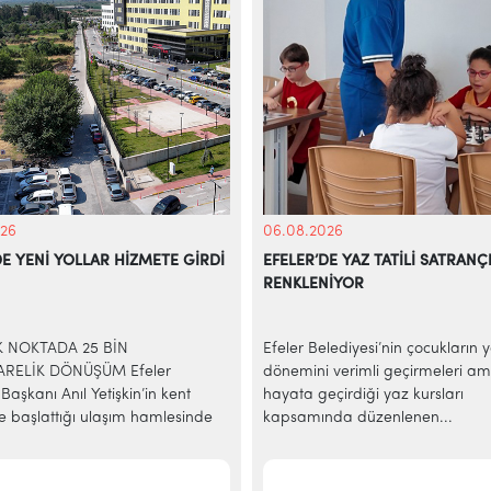
26
06.08.2026
DE YENİ YOLLAR HİZMETE GİRDİ
EFELER’DE YAZ TATİLİ SATRANÇ
RENKLENİYOR
İK NOKTADA 25 BİN
Efeler Belediyesi’nin çocukların 
RELİK DÖNÜŞÜM Efeler
dönemini verimli geçirmeleri am
Başkanı Anıl Yetişkin’in kent
hayata geçirdiği yaz kursları
e başlattığı ulaşım hamlesinde
kapsamında düzenlenen...