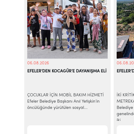
06.08.2026
06.08.20
EFELER’DEN KOCAGÜR’E DAYANIŞMA ELİ
EFELER’
KİYE’NİN
azilerinde
ÇOCUKLAR İÇİN MOBİL BAKIM HİZMETİ
İKİ KRİT
e-ticaret
Efeler Belediye Başkanı Anıl Yetişkin’in
METREKA
..
öncülüğünde yürütülen sosyal...
Belediye 
genelind
iki...