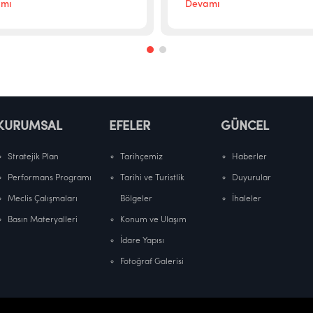
mı
Devamı
KURUMSAL
EFELER
GÜNCEL
Stratejik Plan
Tarihçemiz
Haberler
Performans Programı
Tarihi ve Turistlik
Duyurular
Meclis Çalışmaları
Bölgeler
İhaleler
Basın Materyalleri
Konum ve Ulaşım
İdare Yapısı
Fotoğraf Galerisi