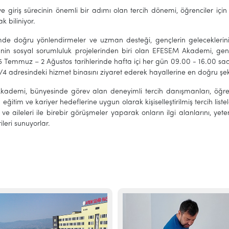
ye giriş sürecinin önemli bir adımı olan tercih dönemi, öğrenciler içi
k biliniyor.
e doğru yönlendirmeler ve uzman desteği, gençlerin geleceklerini 
'nin sosyal sorumluluk projelerinden biri olan EFESEM Akademi, gençle
25 Temmuz – 2 Ağustos tarihlerinde hafta içi her gün 09.00 - 16.00 sa
4 adresindeki hizmet binasını ziyaret ederek hayallerine en doğru şe
ademi, bünyesinde görev alan deneyimli tercih danışmanları, öğrenc
 eğitim ve kariyer hedeflerine uygun olarak kişiselleştirilmiş tercih list
 ve aileleri ile birebir görüşmeler yaparak onların ilgi alanlarını, ye
ileri sunuyorlar.