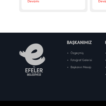
Devamı
Deva
BAŞKANIMIZ
Özgeçmiş
Fotoğraf Galerisi
Başkanın Mesajı