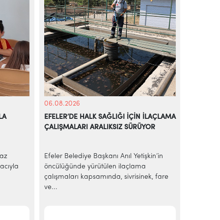
06.08.2026
05.08.20
LA
EFELER’DE HALK SAĞLIĞI İÇİN İLAÇLAMA
BAŞKAN A
ÇALIŞMALARI ARALIKSIZ SÜRÜYOR
EKMEK H
yaz
Efeler Belediye Başkanı Anıl Yetişkin’in
AİLE BÜ
acıyla
öncülüğünde yürütülen ilaçlama
Efeler Be
çalışmaları kapsamında, sivrisinek, fare
ekonomik 
ve...
sakinleri