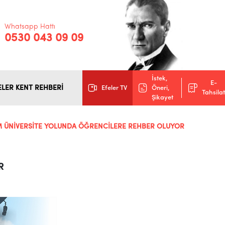
Whatsapp Hattı
0530 043 09 09
İstek,
E-
ELER KENT REHBERİ
Efeler TV
Öneri,
Tahsilat
Şikayet
M ÜNİVERSİTE YOLUNDA ÖĞRENCİLERE REHBER OLUYOR
R