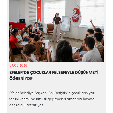
07.08.2026
EFELER’DE ÇOCUKLAR FELSEFEYLE DÜŞÜNMEYİ
ÖĞRENİYOR
e
Efeler Belediye Başkanı Anıl Yetişkin’in çocukların yaz
E
tatilini verimli ve nitelikli geçirmeleri amacıyla hayata
h
geçirdiği ücretsiz yaz...
‘