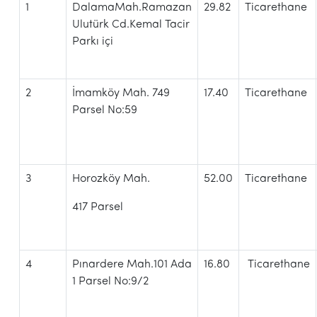
1
DalamaMah.Ramazan
29.82
Ticarethane
Ulutürk Cd.Kemal Tacir
Parkı içi
2
İmamköy Mah. 749
17.40
Ticarethane
Parsel No:59
3
Horozköy Mah.
52.00
Ticarethane
417 Parsel
4
Pınardere Mah.101 Ada
16.80
Ticarethane
1 Parsel No:9/2