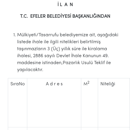
İ L A N
T.C. EFELER BELEDİYESİ BAŞKANLIĞINDAN
Mülkiyeti/Tasarrufu belediyemize ait, aşağıdaki
listede ihale ile ilgili nitelikleri belirtilmiş
taşınmazların 3 (Üç) yıllık süre ile kiralama
ihalesi, 2886 sayılı Devlet İhale Kanunun 49.
maddesine istinaden,Pazarlık Usulü Teklif ile
yapılacaktır.
2
SıraNo
A d r e s
Niteliği
M