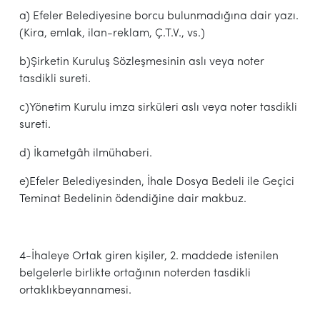
a) Efeler Belediyesine borcu bulunmadığına dair yazı.
(Kira, emlak, ilan-reklam, Ç.T.V., vs.)
b)Şirketin Kuruluş Sözleşmesinin aslı veya noter
tasdikli sureti.
c)Yönetim Kurulu imza sirküleri aslı veya noter tasdikli
sureti.
d) İkametgâh ilmühaberi.
e)Efeler Belediyesinden, İhale Dosya Bedeli ile Geçici
Teminat Bedelinin ödendiğine dair makbuz.
4-İhaleye Ortak giren kişiler, 2. maddede istenilen
belgelerle birlikte ortağının noterden tasdikli
ortaklıkbeyannamesi.