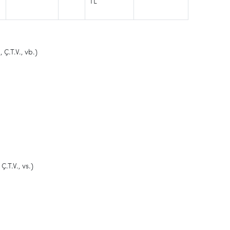
TL
Ç.T.V., vb.)
.T.V., vs.)