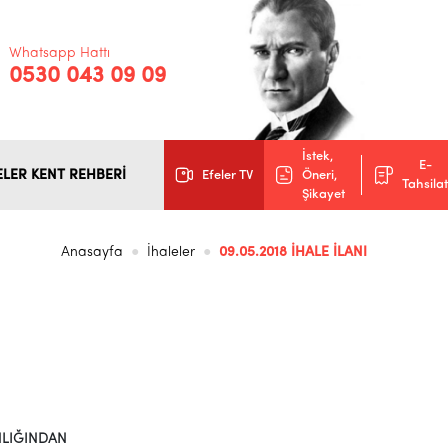
Whatsapp Hattı
0530 043 09 09
İstek,
E-
ELER KENT REHBERİ
Efeler TV
Öneri,
Tahsilat
Şikayet
Anasayfa
İhaleler
09.05.2018 İHALE İLANI
NLIĞINDAN