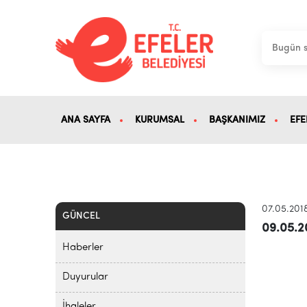
ANA SAYFA
KURUMSAL
BAŞKANIMIZ
EFE
07.05.201
GÜNCEL
09.05.2
Haberler
Duyurular
İhaleler