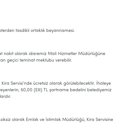
noterden tasdikli ortaklık beyannamesi.
nat nakit olarak idaremiz Mali Hizmetler Müdürlüğüne
adan geçici teminat mektubu verebilir.
Kira Servisi’nde ücretsiz olarak görülebilecektir. İhaleye
eyenlerin, 50,00 (Elli) TL şartname bedelini belediyemiz
ardır.
ksiksiz olarak Emlak ve İstimlak Müdürlüğü, Kira Servisine