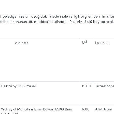
 belediyemize ait, aşağıdaki listede ihale ile ilgili bilgileri belirtilmiş t
let İhale Kanunun 49. maddesine istinaden Pazarlık Usulü ile yapılacakt
2
A d r e s
M
İ ş k o l u
Kızılcaköy 1285 Parsel
15.00
Ticarethan
Yedi Eylül Mahallesi İzmir Bulvarı ESKO Bina
6.00
ATM Alanı