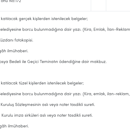
önü No:172
 katılacak gerçek kişilerden istenilecek belgeler;
Belediyesine borcu bulunmadığına dair yazı. (Kira, Emlak, İlan-Reklam, 
üzdanı fotokopisi.
gâh ilmühaberi.
Dosya Bedeli ile Geçici Teminatın ödendiğine dair makbuz.
 katılacak tüzel kişilerden istenilecek belgeler;
Belediyesine borcu bulunmadığına dair yazı. (Kira, emlak, ilan-reklam, Ç
 Kuruluş Sözleşmesinin aslı veya noter tasdikli sureti.
Kurulu imza sirküleri aslı veya noter tasdikli sureti.
gâh ilmühaberi.