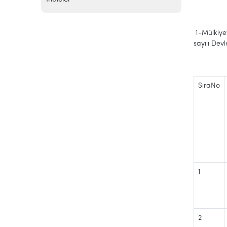
1-Mülkiyeti
sayılı Dev
SıraNo
1
2