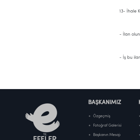
13- İhale
- İlan olun
- İş bu il
BAŞKANIMIZ
Özgeçmiş
Fotoğraf Galerisi
Başkanın Mesajı