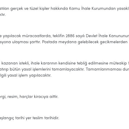
atılan gerçek ve tüzel kişiler hakkında Kamu İhale Kurumundan yasaklılı
tır.
le yapılacak müracaatlarda, teklifin 2886 sayılı Devlet İhale Kanunu
syona ulaşması şarttır. Postada meydana gelebilecek gecikmelerden is
i kazanan istekli, ihale kararının kendisine tebliğ edilmesine müteakip 1
yatırıp bütün yasal işlemlerini tamamlayacaktır. Tamamlanmaması duru
ilgili yasal işlem yapılacaktır.
rgi, resim, harçlar kiracıya aittir.
şlangıç tarihi yer teslim tarihidir.