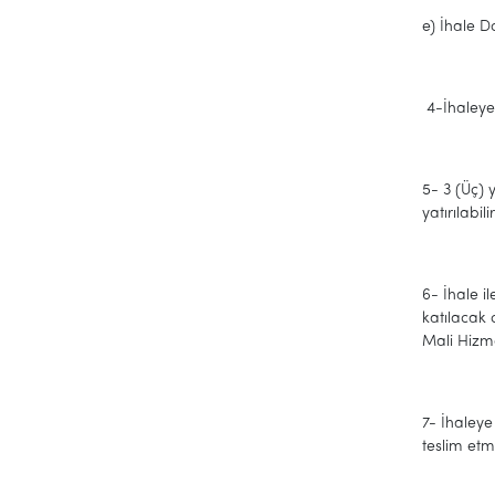
e) İhale D
4-İhaleye 
5- 3 (Üç) 
yatırılabi
6- İhale i
katılacak 
Mali Hizme
7- İhaleye
teslim etm