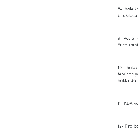
8- İhale k
bırakılacak
9- Posta i
önce komi
10- İhaley
teminatı 
hakkında 
11- KDV, ve
12- Kira ba