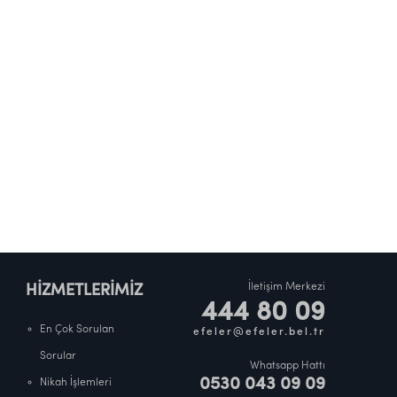
İletişim Merkezi
HİZMETLERİMİZ
444 80 09
En Çok Sorulan
efeler@efeler.bel.tr
Sorular
Whatsapp Hattı
0530 043 09 09
Nikah İşlemleri