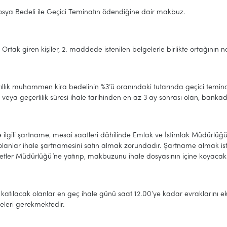
osya Bedeli ile Geçici Teminatın ödendiğine dair makbuz.
Ortak giren kişiler, 2. maddede istenilen belgelerle birlikte ortağının 
yıllık muhammen kira bedelinin %3’ü oranındaki tutarında geçici temi
lir veya geçerlilik süresi ihale tarihinden en az 3 ay sonrası olan, bank
le ilgili şartname, mesai saatleri dâhilinde Emlak ve İstimlak Müdürlüğü 
olanlar ihale şartnamesini satın almak zorundadır. Şartname almak ist
tler Müdürlüğü ҆ne yatırıp, makbuzunu ihale dosyasının içine koyacakl
 katılacak olanlar en geç ihale günü saat 12.00’ye kadar evraklarını e
eleri gerekmektedir.