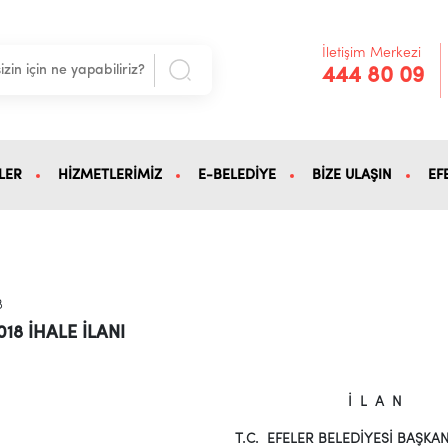
İletişim Merkezi
444 80 09
LER
HİZMETLERİMİZ
E-BELEDİYE
BİZE ULAŞIN
EF
8
018 İHALE İLANI
İ L A N
T.C. EFELER BELEDİYESİ BAŞKA