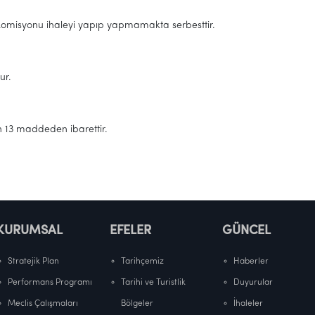
 Komisyonu ihaleyi yapıp yapmamakta serbesttir.
ur.
an 13 maddeden ibarettir.
KURUMSAL
EFELER
GÜNCEL
Stratejik Plan
Tarihçemiz
Haberler
Performans Programı
Tarihi ve Turistlik
Duyurular
Meclis Çalışmaları
Bölgeler
İhaleler