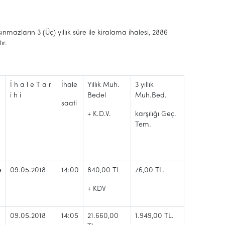
aşınmazların 3 (Üç) yıllık süre ile kiralama ihalesi, 2886
ır.
İ h a l e T a r
İhale
Yıllık Muh.
3 yıllık
i h i
Bedel
Muh.Bed.
saati
+ K.D.V.
karşılığı Geç.
Tem.
e
09.05.2018
14:00
840,00 TL
76,00 TL.
+ KDV
09.05.2018
14:05
21.660,00
1.949,00 TL.