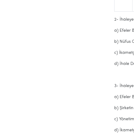
2- İhaleye
a) Efeler 
b) Nüfus C
c) İkamet
d) İhale 
3- İhaleye
a) Efeler 
b) Şirketin
c) Yönetim 
d) İkamet