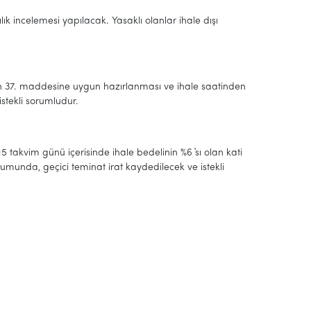
k incelemesi yapılacak. Yasaklı olanlar ihale dışı
nun 37. maddesine uygun hazırlanması ve ihale saatinden
tekli sorumludur.
5 takvim günü içerisinde ihale bedelinin %6 ҆sı olan kati
munda, geçici teminat irat kaydedilecek ve istekli