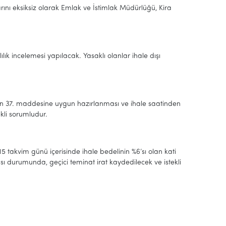
arını eksiksiz olarak Emlak ve İstimlak Müdürlüğü, Kira
ık incelemesi yapılacak. Yasaklı olanlar ihale dışı
’nun 37. maddesine uygun hazırlanması ve ihale saatinden
kli sorumludur.
15 takvim günü içerisinde ihale bedelinin %6’sı olan kati
 durumunda, geçici teminat irat kaydedilecek ve istekli