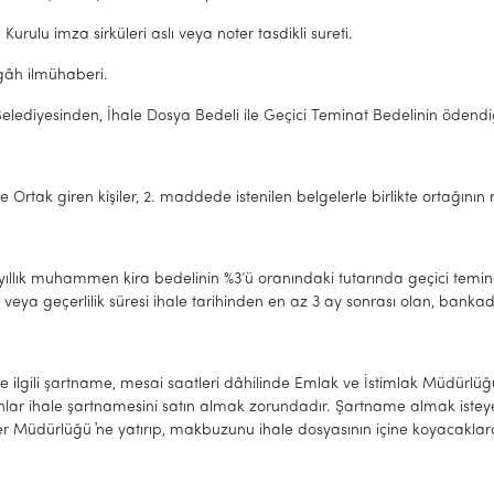
Kurulu imza sirküleri aslı veya noter tasdikli sureti.
gâh ilmühaberi.
Belediyesinden, İhale Dosya Bedeli ile Geçici Teminat Bedelinin öden
e Ortak giren kişiler, 2. maddede istenilen belgelerle birlikte ortağını
 yıllık muhammen kira bedelinin %3’ü oranındaki tutarında geçici tem
lir veya geçerlilik süresi ihale tarihinden en az 3 ay sonrası olan, bank
ile ilgili şartname, mesai saatleri dâhilinde Emlak ve İstimlak Müdürlüğü
anlar ihale şartnamesini satın almak zorundadır. Şartname almak istey
r Müdürlüğü ҆ne yatırıp, makbuzunu ihale dosyasının içine koyacaklard