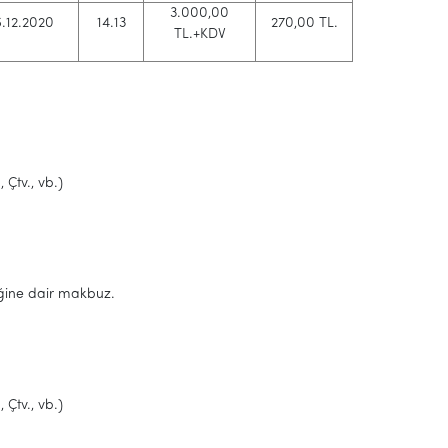
3.000,00
6.12.2020
14.13
270,00 TL.
TL.+KDV
Çtv., vb.)
iğine dair makbuz.
Çtv., vb.)