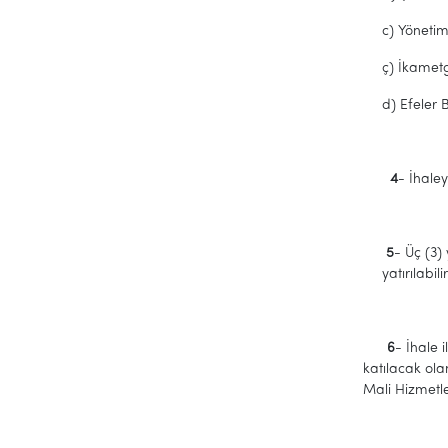
c) Yönetim 
ç) İkamet
d) Efeler 
4
- İhaley
5
- Üç (3)
yatırılabi
6
- İhale 
katılacak ol
Mali Hizmetle