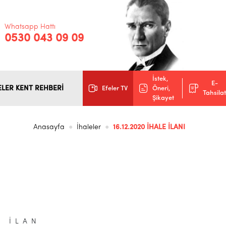
Whatsapp Hattı
0530 043 09 09
İstek,
E-
ELER KENT REHBERİ
Efeler TV
Öneri,
Tahsilat
Şikayet
Anasayfa
İhaleler
16.12.2020 İHALE İLANI
İ L A N