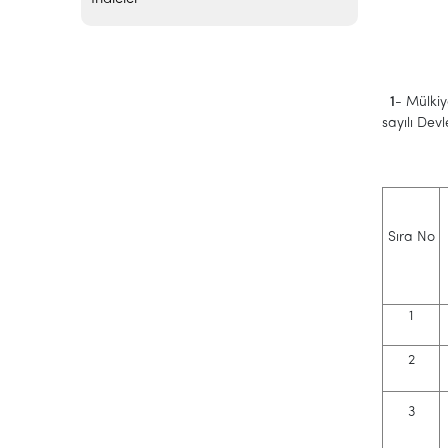
1
- Mülkiy
sayılı Dev
Sıra No
1
2
3