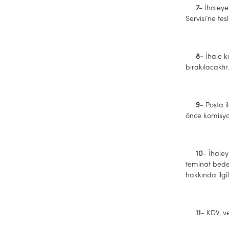
7-
İhaleye 
Servisi’ne te
8
-
İhale k
bırakılacaktır
9
- Posta 
önce komisyo
10
- İhaley
teminat bede
hakkında ilgil
11
- KDV, ve