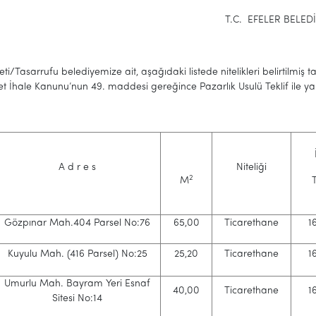
T.C. EFELER BELEDİYESİ B
eti/Tasarrufu belediyemize ait, aşağıdaki listede nitelikleri belirtilmiş ta
let İhale Kanunu’nun 49. maddesi gereğince Pazarlık Usulü Teklif ile yap
A d r e s
Niteliği
2
M
T
Gözpınar Mah.404 Parsel No:76
65,00
Ticarethane
1
Kuyulu Mah. (416 Parsel) No:25
25,20
Ticarethane
1
Umurlu Mah. Bayram Yeri Esnaf
40,00
Ticarethane
1
Sitesi No:14