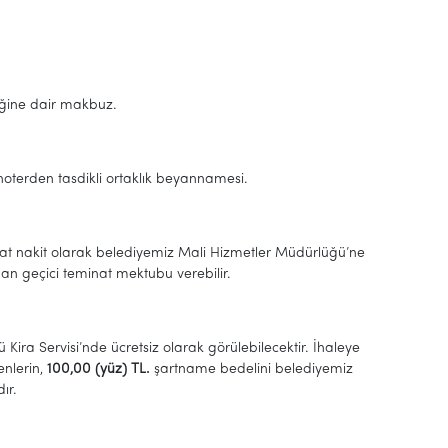
diğine dair makbuz.
n noterden tasdikli ortaklık beyannamesi.
inat nakit olarak belediyemiz Mali Hizmetler Müdürlüğü’ne
adan geçici teminat mektubu verebilir.
 Kira Servisi’nde ücretsiz olarak görülebilecektir. İhaleye
enlerin,
100
,00 (yüz)
TL.
şartname bedelini belediyemiz
ır.