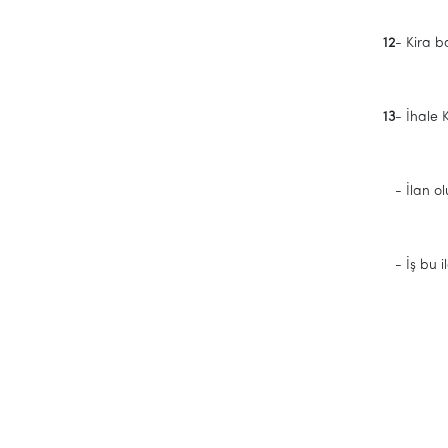
12
- Kira ba
13
- İhale
- İlan olu
- İş bu ila