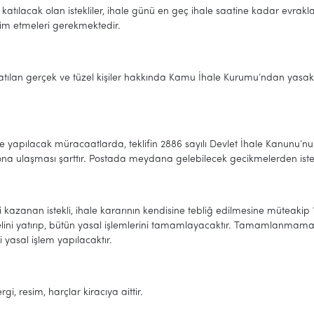
katılacak olan istekliler, ihale günü en geç ihale saatine kadar evrakl
slim etmeleri gerekmektedir.
atılan gerçek ve tüzel kişiler hakkında Kamu İhale Kurumu’ndan yasaklıl
.
ile yapılacak müracaatlarda, teklifin 2886 sayılı Devlet İhale Kanunu
na ulaşması şarttır. Postada meydana gelebilecek gecikmelerden iste
i kazanan istekli, ihale kararının kendisine tebliğ edilmesine müteakip 
lini yatırıp, bütün yasal işlemlerini tamamlayacaktır. Tamamlanmaması
i yasal işlem yapılacaktır.
rgi, resim, harçlar kiracıya aittir.