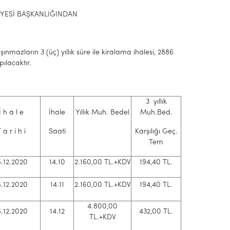
AŞKANLIĞINDAN
şınmazların 3 (üç) yıllık süre ile kiralama ihalesi, 2886
ılacaktır.
3 yıllık
İ h a l e
İhale
Yıllık Muh. Bedel
Muh.Bed.
 a r i h i
Saati
Karşılığı Geç.
Tem
6.12.2020
14.10
2.160,00 TL.+KDV
194,40 TL.
6.12.2020
14.11
2.160,00 TL.+KDV
194,40 TL.
4.800,00
6.12.2020
14.12
432,00 TL.
TL.+KDV