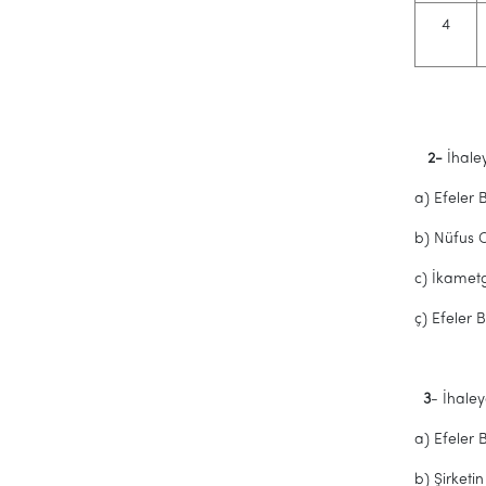
4
2-
İhaley
a) Efeler 
b) Nüfus C
c) İkamet
ç) Efeler 
3
- İhaley
a) Efeler 
b) Şirketin