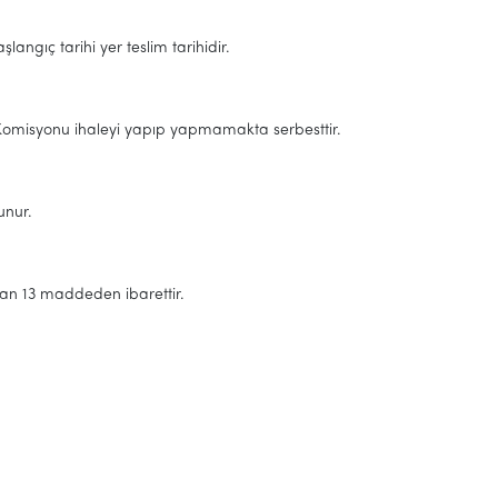
şlangıç tarihi yer teslim tarihidir.
 Komisyonu ihaleyi yapıp yapmamakta serbesttir.
nur.
n 13 maddeden ibarettir.