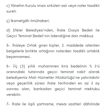
c) Yönetim Kurulu imza sirküleri aslı veya noter tasdikli
sureti.
ç) İkametgâh ilmühaberi.
d) Efeler Belediyesi’nden, İhale Dosya Bedeli ile
Geçici Teminat Bedeli’nin ödendiğine dair makbuz.
5- İhaleye Ortak giren kişiler, 2. maddede istenilen
belgelerle birlikte ortağının noterden tasdikli ortaklık
beyannamesi.
6- Üç (3) yıllık muhammen kira bedelinin % 3’ü
oranındaki tutarında geçici teminat nakit olarak
belediyemiz Mali Hizmetler Müdürlüğü’ne yatırılabilir
veya geçerlilik süresi ihale tarihinden en az 3 ay
sonrası olan, bankadan geçici teminat mektubu
verebilir.
7- İhale ile ilgili şartname, mesai saatleri dâhilinde