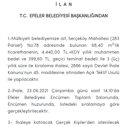
İ L A N
T.C. EFELER BELEDİYESİ BAŞKANLIĞINDAN
1-Mülkiyeti belediyemize ait, Serçeköy Mahallesi (283
2
Parsel) No:78 adresinde bulunan 68,40 m
’lik
ticarethanenin, 4.440,00 TL.+KDV yıllık muhammen
bedel ve 399,60 TL. geçici teminat bedeli ile 3 (üç)
yıllık süre ile kiralama ihalesi, 2886 sayılı Devlet İhale
Kanunu’nun 45. maddesine istinaden Açık Teklif Usulü
ile yapılacaktır.
2-İhale, 23.06.2021 Çarşamba günü saat 14.10’da
Efeler Belediyesi Encümen Toplantı Salonunda,
Encümen huzurunda, listedeki sıralamaya göre
gerçekleştirilecektir.
3- İhaleye katılacak Gerçek Kişiler’den istenilecek