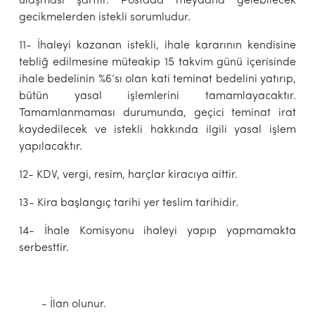
ulaşması şarttır. Postada meydana gelebilecek
gecikmelerden istekli sorumludur.
11- İhaleyi kazanan istekli, ihale kararının kendisine
tebliğ edilmesine müteakip 15 takvim günü içerisinde
ihale bedelinin %6’sı olan kati teminat bedelini yatırıp,
bütün yasal işlemlerini tamamlayacaktır.
Tamamlanmaması durumunda, geçici teminat irat
kaydedilecek ve istekli hakkında ilgili yasal işlem
yapılacaktır.
12- KDV, vergi, resim, harçlar kiracıya aittir.
13- Kira başlangıç tarihi yer teslim tarihidir.
14- İhale Komisyonu ihaleyi yapıp yapmamakta
serbesttir.
- İlan olunur.