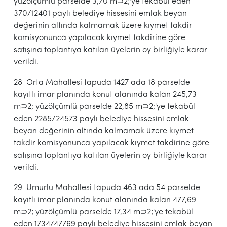
yüzölçümlü parselde 3,70 m⊃2;'ye tekabül eden
370/12401 paylı belediye hissesini emlak beyan
değerinin altında kalmamak üzere kıymet takdir
komisyonunca yapılacak kıymet takdirine göre
satışına toplantıya katılan üyelerin oy birliğiyle karar
verildi.
28-Orta Mahallesi tapuda 1427 ada 18 parselde
kayıtlı imar planında konut alanında kalan 245,73
m⊃2; yüzölçümlü parselde 22,85 m⊃2;'ye tekabül
eden 2285/24573 paylı belediye hissesini emlak
beyan değerinin altında kalmamak üzere kıymet
takdir komisyonunca yapılacak kıymet takdirine göre
satışına toplantıya katılan üyelerin oy birliğiyle karar
verildi.
29-Umurlu Mahallesi tapuda 463 ada 54 parselde
kayıtlı imar planında konut alanında kalan 477,69
m⊃2; yüzölçümlü parselde 17,34 m⊃2;'ye tekabül
eden 1734/47769 paylı belediye hissesini emlak beyan