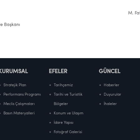
. Fatih AT
 Başkanı
KURUMSAL
EFELER
GÜNCEL
Stratejik Plan
Tarihçemiz
Haberler
Performans Programı
Tarihi ve Turistlik
Duyurular
Meclis Çalışmaları
Bölgeler
İhaleler
Basın Materyalleri
Konum ve Ulaşım
İdare Yapısı
Fotoğraf Galerisi