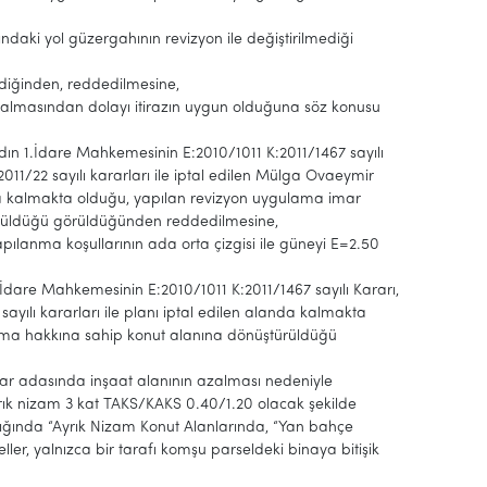
ındaki yol güzergahının revizyon ile değiştirilmediği
mediğinden, reddedilmesine,
r almasından dolayı itirazın uygun olduğuna söz konusu
ydın 1.İdare Mahkemesinin E:2010/1011 K:2011/1467 sayılı
2011/22 sayılı kararları ile iptal edilen Mülga Ovaeymir
da kalmakta olduğu, yapılan revizyon uygulama imar
türüldüğü görüldüğünden reddedilmesine,
apılanma koşullarının ada orta çizgisi ile güneyi E=2.50
1.İdare Mahkemesinin E:2010/1011 K:2011/1467 sayılı Kararı,
sayılı kararları ile planı iptal edilen alanda kalmakta
aşma hakkına sahip konut alanına dönüştürüldüğü
imar adasında inşaat alanının azalması nedeniyle
ık nizam 3 kat TAKS/KAKS 0.40/1.20 olacak şekilde
ığında “Ayrık Nizam Konut Alanlarında, “Yan bahçe
r, yalnızca bir tarafı komşu parseldeki binaya bitişik