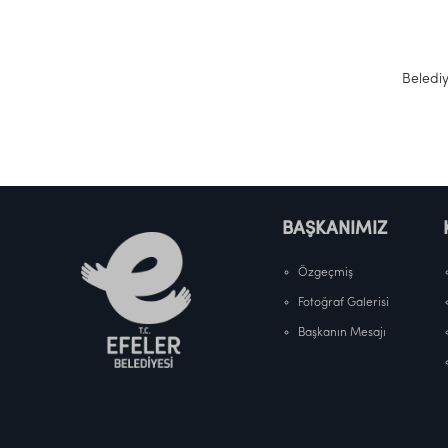
M
Belediye
BAŞKANIMIZ
Özgeçmiş
Fotoğraf Galerisi
Başkanın Mesajı