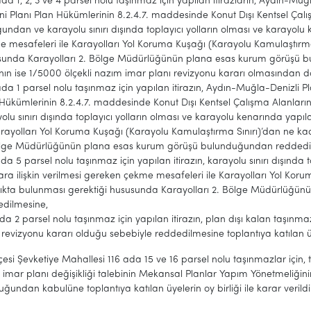
da 1, 2, 3 ve 4 parsel nolu taşınmaz için yapılan itirazların, Aydın-M
i Planı Plan Hükümlerinin 8.2.4.7. maddesinde Konut Dışı Kentsel Ça
undan ve karayolu sınırı dışında toplayıcı yolların olması ve karayolu 
 mesafeleri ile Karayolları Yol Koruma Kuşağı (Karayolu Kamulaştırma
sunda Karayolları 2. Bölge Müdürlüğünün plana esas kurum görüşü b
nın ise 1/5000 ölçekli nazım imar planı revizyonu kararı olmasından d
da 1 parsel nolu taşınmaz için yapılan itirazın, Aydın-Muğla-Denizli 
Hükümlerinin 8.2.4.7. maddesinde Konut Dışı Kentsel Çalışma Alanla
olu sınırı dışında toplayıcı yolların olması ve karayolu kenarında yapı
arayolları Yol Koruma Kuşağı (Karayolu Kamulaştırma Sınırı)’dan ne k
ölge Müdürlüğünün plana esas kurum görüşü bulunduğundan reddedi
da 5 parsel nolu taşınmaz için yapılan itirazın, karayolu sınırı dışında
ara ilişkin verilmesi gereken çekme mesafeleri ile Karayolları Yol Ko
lıkta bulunması gerektiği hususunda Karayolları 2. Bölge Müdürlüğ
edilmesine,
da 2 parsel nolu taşınmaz için yapılan itirazın, plan dışı kalan taşınm
 revizyonu kararı olduğu sebebiyle reddedilmesine toplantıya katılan üyel
lçesi Şevketiye Mahallesi 116 ada 15 ve 16 parsel nolu taşınmazlar için, 
imar planı değişikliği talebinin Mekansal Planlar Yapım Yönetmeliği
ğundan kabulüne toplantıya katılan üyelerin oy birliği ile karar verildi