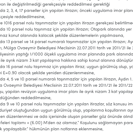
yon ile değiştirilmediği gerekçesiyle reddedilmesi gerektiği
da 2, 3, 4, 17 parseller için yapılan itirazın; önceki uygulama imar plan
çesiyle reddedilmesine,
e 1016 parsel nolu taşınmazlar için yapılan itirazın gerekçesi belirtil
da 10 parsel nolu taşınmaz için yapılan itirazın; Otopark alanında ye
nmaz konut alanında kalacak şekilde düzenlemelerin yapılmasına,
da 13 parsel ve 14 parsel numaralı taşınmazlar için yapılan itirazın; A
ı, Mülga Ovaeymir Belediyesi Meclisinin 22.07.2011 tarih ve 2011/21 ile 
iyesinin yaptığı 1/1000 ölçekli uygulama imar planında park alanın
 ile ayrık nizam 3 kat yapılaşma hakkına sahip konut alanına dönüş
da 16 parsel nolu taşınmaz için yapılan itiraz; uygun görülmüş olup, y
yi E=0.90 olacak şekilde yeniden düzenlenmesine,
da 4, 5 ve 10 parsel numaralı taşınmazlar için yapılan itirazın, Aydın 
 Ovaeymir Belediyesi Meclisinin 22.07.2011 tarih ve 2011/21 ile 2011/22 
u, yapılan revizyon uygulama imar planı ile ayrık nizam 3 kat yapıl
ldüğünden reddedilmesine,
da 9 ve 10 parsel nolu taşınmazlar için yapılan itirazlar, söz konusu 
uriyet oluştuğundan uygun görülmüş olup, yapılanma koşullarının ayr
en düzenlenmesi ve ada içerisinde oluşan parseller göz önünde alınd
eleri toplamı + (6.00) M’den az olamaz.” Koşulunu sağlamayan parselle
k yapılaşabilir.” hükmünün plan notlarına eklenmesine,