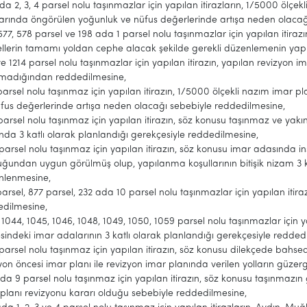
da 2, 3, 4 parsel nolu taşınmazlar için yapılan itirazların, 1/5000 ölç
arında öngörülen yoğunluk ve nüfus değerlerinde artışa neden olacağ
577, 578 parsel ve 198 ada 1 parsel nolu taşınmazlar için yapılan iti
llerin tamamı yoldan cephe alacak şekilde gerekli düzenlemenin yap
ve 1214 parsel nolu taşınmazlar için yapılan itirazın, yapılan revizyon ima
lmadığından reddedilmesine,
parsel nolu taşınmaz için yapılan itirazın, 1/5000 ölçekli nazım imar
fus değerlerinde artışa neden olacağı sebebiyle reddedilmesine,
arsel nolu taşınmaz için yapılan itirazın, söz konusu taşınmaz ve yak
nda 3 katlı olarak planlandığı gerekçesiyle reddedilmesine,
parsel nolu taşınmaz için yapılan itirazın, söz konusu imar adasında 
uğundan uygun görülmüş olup, yapılanma koşullarının bitişik nizam 3
nlenmesine,
arsel, 877 parsel, 232 ada 10 parsel nolu taşınmazlar için yapılan itira
edilmesine,
 1044, 1045, 1046, 1048, 1049, 1050, 1059 parsel nolu taşınmazlar için y
sindeki imar adalarının 3 katlı olarak planlandığı gerekçesiyle redded
parsel nolu taşınmaz için yapılan itirazın, söz konusu dilekçede bahse
yon öncesi imar planı ile revizyon imar planında verilen yolların güze
da 9 parsel nolu taşınmaz için yapılan itirazın, söz konusu taşınmaz
planı revizyonu kararı olduğu sebebiyle reddedilmesine,