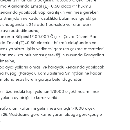
uğla-Denizli Planlama Bölgesi 1/100.000 Ölçekli Çevre
lışma Alanlarında Emsal (E)=0.50 olacaktır hükmü
kenarında yapılacak yapılara ilişkin verilmesi gereken
 Sınırı)’dan ne kadar uzaklıkta bulunması gerektiği
ulunduğundan; 248 ada 1 parselde yer alan park
olayı reddedilmesine,
Planlama Bölgesi 1/100.000 Ölçekli Çevre Düzeni Planı
rında Emsal (E)=0.50 olacaktır hükmü olduğundan ve
lacak yapılara ilişkin verilmesi gereken çekme mesafeleri
adar uzaklıkta bulunması gerektiği hususunda Karayolları
lmesine,
 toplayıcı yolların olması ve karayolu kenarında yapılacak
ruma Kuşağı (Karayolu Kamulaştırma Sınırı)’dan ne kadar
ünün plana esas kurum görüşü bulunduğundan
azın üzerindeki taşıt yolunun 1/5000 ölçekli nazım imar
erin oy birliği ile karar verildi.
trafo alanı kullanımı getirilmesi amaçlı 1/1000 ölçekli
nin 26.Maddesine göre kamu yararı olduğu gerekçesiyle
.