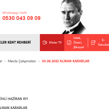
Whatsapp Hattı
0530 043 09 09
İstek,
E-
ELER KENT REHBERİ
Efeler TV
Öneri,
Tahsilat
Şikayet
al
Meclis Çalışmaları
03.06.2022 ALINAN KARARLAR
İHLİ HAZİRAN AYI
 ALINAN KARARLAR