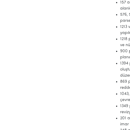
157 a
alanl
576, 
parse
1213 
yapı
1218 
ve nü
900 p
planı
1394 
oluşt
düze
869 p
redd
1043,
çevre
1349 
reviz
201 a
imar 