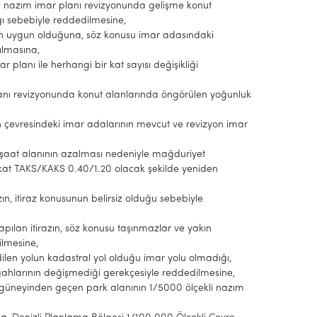
ekli nazım imar planı revizyonunda gelişme konut
ı sebebiyle reddedilmesine,
razın uygun olduğuna, söz konusu imar adasındaki
ılmasına,
r planı ile herhangi bir kat sayısı değişikliği
 planı revizyonunda konut alanlarında öngörülen yoğunluk
ın çevresindeki imar adalarının mevcut ve revizyon imar
inşaat alanının azalması nedeniyle mağduriyet
 kat TAKS/KAKS 0.40/1.20 olacak şekilde yeniden
zın, itiraz konusunun belirsiz olduğu sebebiyle
apılan itirazın, söz konusu taşınmazlar ve yakın
ilmesine,
dilen yolun kadastral yol olduğu imar yolu olmadığı,
rgahlarının değişmediği gerekçesiyle reddedilmesine,
ın güneyinden geçen park alanının 1/5000 ölçekli nazım