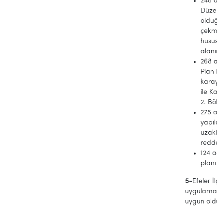
248 a
Düzen
olduğ
çekme
husu
alanı
268 a
Plan 
karay
ile K
2. B
275 a
yapıl
uzak
redd
124 a
planı
5-
Efeler İ
uygulama 
uygun oldu