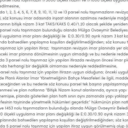
parsel nolu taşınmazın 1/5000 ölçekli nazım ve 1/1000 ölçekli uygula
edilmesine,
da 1, 2, 3, 4, 5, 6, 7, 8, 9, 10, 11, 12 ve 13 parsel nolu taşınmazların r
bi, söz konusu imar adasında inşaat alanının azalması nedeniyle ma
larının bitişik nizam 3 kat TAKS/KAKS 0.40/1.20 olacak şekilde yenid
parsel nolu taşınmazın bulunduğu alanda Mülga Ovaeymir Belediyesin
li uygulama imar planı değişikliği ile E:0.30/0.90 ayrık nizam 3 kat k
nda bahsedilen yapılaşma koşulları değiştirilmediğinden; söz konusu t
taşınmaz için yapılan itiraz; taşınmazın revizyon imar planında yer ald
önceki imar planına dönülmesinin uygun olmadığı ve bu nedenle redde
da 3 parsel nolu taşınmaz için yapılan itirazda revizyon öncesi imar pl
nda herhangi bir değişiklik olmaması nedeniyle reddedilmesine,
arsel nolu taşınmaz için yapılan itirazın uygun olduğuna; önceki uy
de Planlı Alanlar İmar Yönetmeliğinin Bahçe Mesafeleri ile ilgili, ma
eceğinden ve bu nedenle söz konusu parsel tek başına yapılaşamayac
lenmesi ve plan notlarına “Bitişik Nizam konut alanlarında, ayrıca ya
memişse, planda gösterilen plan hattı sınırı aynı zamanda yapı yaklaşma
esinin tayininde yönetmelik hükümleri geçerlidir.” hükmünün plan not
ve 1453 nolu taşınmazların bulunduğu alanda Mülga Ovaeymir Belediye
0 ölçekli uygulama imar planı değişikliği ile E:0.30/0.90 ayrık nizam 
planında bahsedilen yapılaşma koşulları değiştirilmediğinden; söz kon
da 5 parsel nolu taşınmaz için yapılan itiraz uygun görülmemiş olup