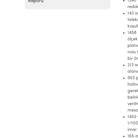
1240 
Raporu
redd
143 a
tale
koşul
1458 
ölçek
planı
nolu 
bir 
213 a
alanı
953 p
halin
gerek
belir
veril
mesaf
1452 
1/100
imar 
165 a