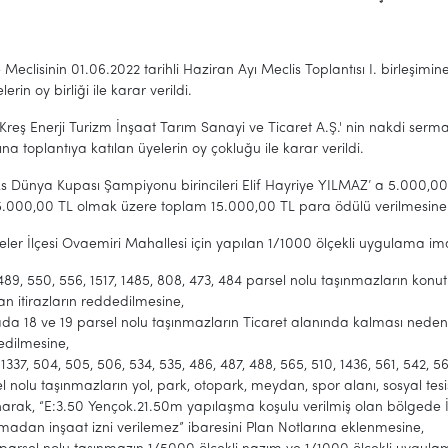
 Meclisinin 01.06.2022 tarihli Haziran Ayı Meclis Toplantısı I. birleşimi
lerin oy birliği ile karar verildi.
Kreş Enerji Turizm İnşaat Tarım Sanayi ve Ticaret A.Ş.' nin nakdi ser
ına toplantıya katılan üyelerin oy çokluğu ile karar verildi.
ks Dünya Kupası Şampiyonu birincileri Elif Hayriye YILMAZ’ a 5.000,0
.000,00 TL olmak üzere toplam 15.000,00 TL para ödülü verilmesine topla
feler İlçesi Ovaemiri Mahallesi için yapılan 1/1000 ölçekli uygulama im
489, 550, 556, 1517, 1485, 808, 473, 484 parsel nolu taşınmazların ko
an itirazların reddedilmesine,
da 18 ve 19 parsel nolu taşınmazların Ticaret alanında kalması nedeni
edilmesine,
 1337, 504, 505, 506, 534, 535, 486, 487, 488, 565, 510, 1436, 561, 542, 5
l nolu taşınmazların yol, park, otopark, meydan, spor alanı, sosyal tesi
narak, “E:3.50 Yençok.21.50m yapılaşma koşulu verilmiş olan bölged
madan inşaat izni verilemez” ibaresini Plan Notlarına eklenmesine,