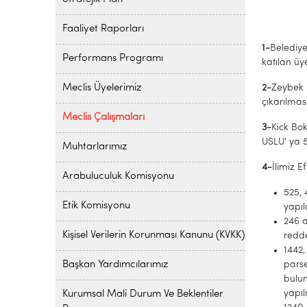
Faaliyet Raporları
1-
Belediye
Performans Programı
katılan üye
Meclis Üyelerimiz
2-
Zeybek 
çıkarılmas
Meclis Çalışmaları
3-
Kick Bo
USLU' ya 5
Muhtarlarımız
4-
İlimiz E
Arabuluculuk Komisyonu
525, 
Etik Komisyonu
yapıl
246 a
Kişisel Verilerin Korunması Kanunu (KVKK)
redd
1442,
Başkan Yardımcılarımız
parse
bulu
yapıl
Kurumsal Mali Durum Ve Beklentiler