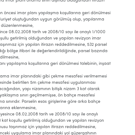
ma imar planı onama sınırı dışında olduğundan itirazın
evizyon öncesi imar planı yapılaşma koşullarına geri dönülmesi
ğduriyet oluştuğundan uygun görülmüş olup, yapılanma
en düzenlenmesine,
ce 08.02.2008 tarih ve 2008/10 sayı ile onaylı 1/1000
oşullu getirilmiş olduğundan ve yapılan revizyon imar
aşınmaz için yapılan itirazın reddedilmesine, 532 parsel
ığı bölge itibari ile değerlendirildiğinde, parsel bazında
dilmesine,
anı yapılaşma koşullarına geri dönülmesi talebinin, inşaat
gulama imar planındaki gibi çekme mesafesi verilmemesi
ddesinde belirtilen 5m çekme mesafesi uygulanması
ağından, yapı nizamının bitişik nizam 3 kat olarak
pı yaklaşma sınırı geçilmemişse, ön bahçe mesafesi
 sınırıdır. Parselin esas girişlerine göre arka bahçe
larına eklenmesine,
since 08.02.2008 tarih ve 2008/10 sayı ile onaylı
3 kat koşullu getirilmiş olduğundan ve yapılan revizyon
usu taşınmaz için yapılan itirazın reddedilmesine,
 önceki uygulama imar planındaki yol güzergahının