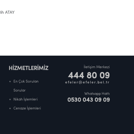
AY
İletişim Merkezi
HİZMETLERİMİZ
444 80 09
En Çok Sorulan
efeler@efeler.bel.tr
Sorular
Whatsapp Hattı
0530 043 09 09
Nikah İşlemleri
Cenaze İşlemleri