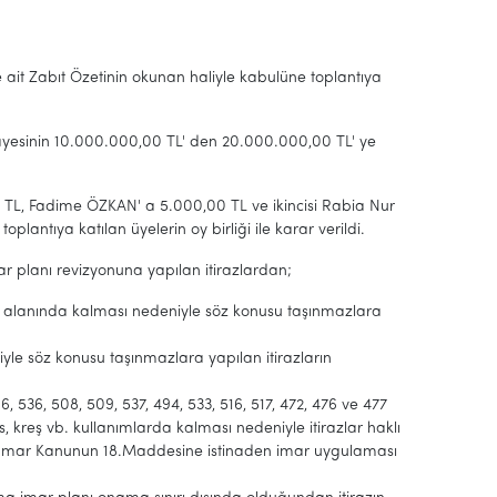
ne ait Zabıt Özetinin okunan haliyle kabulüne toplantıya
mayesinin 10.000.000,00 TL' den 20.000.000,00 TL' ye
0 TL, Fadime ÖZKAN' a 5.000,00 TL ve ikincisi Rabia Nur
ntıya katılan üyelerin oy birliği ile karar verildi.
ar planı revizyonuna yapılan itirazlardan;
nut alanında kalması nedeniyle söz konusu taşınmazlara
yle söz konusu taşınmazlara yapılan itirazların
66, 536, 508, 509, 537, 494, 533, 516, 517, 472, 476 ve 477
s, kreş vb. kullanımlarda kalması nedeniyle itirazlar haklı
e İmar Kanunun 18.Maddesine istinaden imar uygulaması