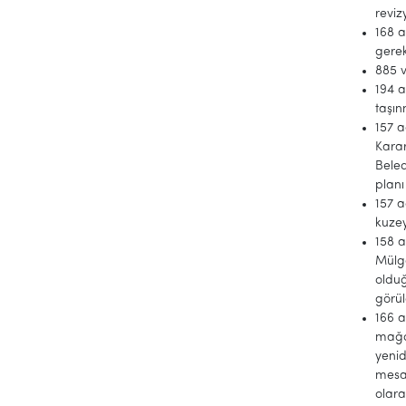
reviz
168 a
gerek
885 v
194 a
taşı
157 a
Karar
Beled
planı
157 a
kuze
158 a
Mülga
olduğ
görü
166 a
mağd
yenid
mesaf
olara