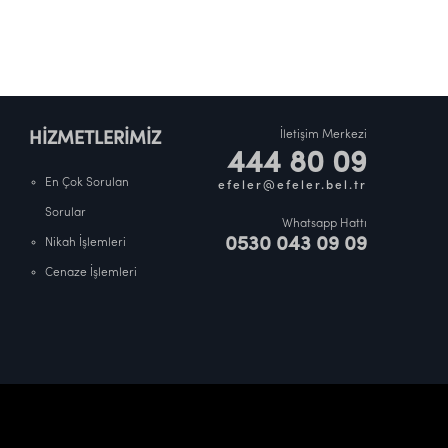
İletişim Merkezi
HİZMETLERİMİZ
444 80 09
En Çok Sorulan
efeler@efeler.bel.tr
Sorular
Whatsapp Hattı
0530 043 09 09
Nikah İşlemleri
Cenaze İşlemleri