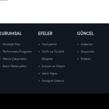
KURUMSAL
EFELER
GÜNCEL
Stratejik Plan
Tarihçemiz
Haberler
Performans Programı
Tarihi ve Turistlik
Duyurular
Meclis Çalışmaları
Bölgeler
İhaleler
Basın Materyalleri
Konum ve Ulaşım
İdare Yapısı
Fotoğraf Galerisi