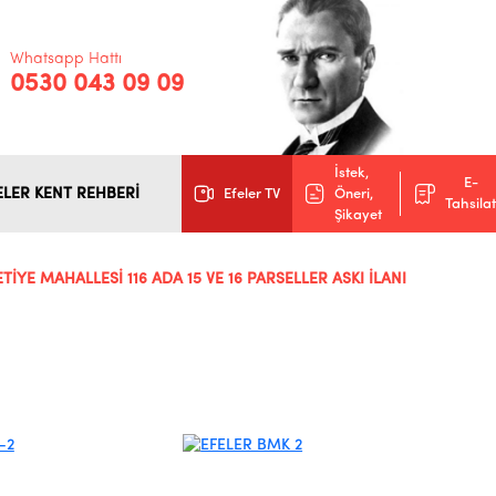
Whatsapp Hattı
0530 043 09 09
İstek,
E-
ELER KENT REHBERİ
Efeler TV
Öneri,
Tahsilat
Şikayet
TİYE MAHALLESİ 116 ADA 15 VE 16 PARSELLER ASKI İLANI