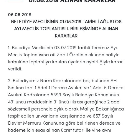
01.08.2019 ALINAN KARARLAR
06.08.2019
BELEDİYE MECLİSİNİN 01.08.2019 TARİHLİ AĞUSTOS
AYI
MECLİS TOPLANTISI I. BİRLEŞİMİNDE ALINAN
KARARLAR
1-Belediye Meclisinin 03.07.2019 tarihli Temmuz Ayı
Meclis Toplantısına ait Zabıt Özetinin okunan haliyle
kabulüne toplantıya katılan üyelerin oybirliğiyle karar
verildi.
2-Belediyemiz Norm Kadrolarında boş bulunan AH
Sınıfına tabi 1 Adet 1.Derece Avukat ve 1 Adet 5.Derece
Avukat Kadrolarına 5393 Sayılı Belediye Kanununun
49’ uncu maddesinin 3’ üncü fıkrası gereğince 2 adet
sözleşmeli personele aylık olarak Maliye Bakanlığınca
tespit edilen unvanların karşılarında ve 657 Sayılı
Devlet Memuru Kanununa göre belirlenen derece ve
kademe için esas alınan ücret tutarı ile yine aynı