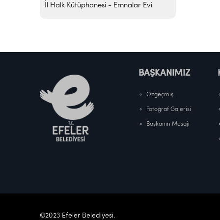
İl Halk Kütüphanesi - Emnalar Evi
BAŞKANIMIZ
Özgeçmiş
Fotoğraf Galerisi
Başkanın Mesajı
©2023 Efeler Belediyesi.