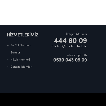
İletişim Merkezi
HİZMETLERİMİZ
444 80 09
En Çok Sorulan
efeler@efeler.bel.tr
Sorular
Whatsapp Hattı
0530 043 09 09
Nikah İşlemleri
Cenaze İşlemleri