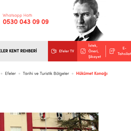
Whatsapp Hattı
0530 043 09 09
İstek,
E-
ELER KENT REHBERİ
Efeler TV
Öneri,
Tahsilat
Şikayet
Efeler
Tarihi ve Turistik Bölgeler
Hükümet Konağı