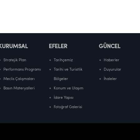
KURUMSAL
EFELER
GÜNCEL
Stratejik Plan
Tarihçemiz
Haberler
Performans Programı
Tarihi ve Turistlik
Duyurular
Meclis Çalışmaları
Bölgeler
İhaleler
Basın Materyalleri
Konum ve Ulaşım
İdare Yapısı
Fotoğraf Galerisi